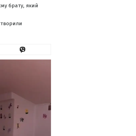
єму брату, який
 створили