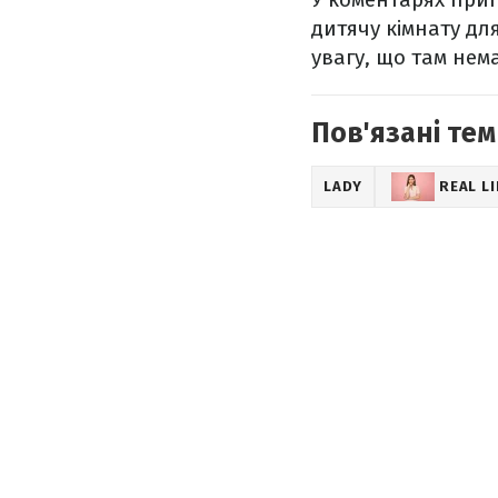
дитячу кімнату дл
увагу, що там нем
Пов'язані тем
LADY
REAL LI