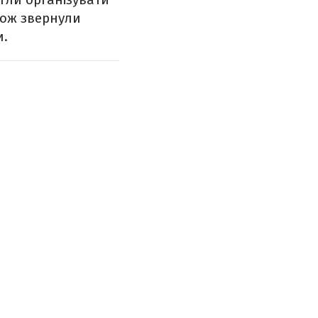
акож звернули
и.