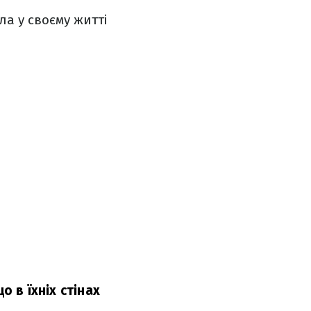
ла у своєму житті
о в їхніх стінах