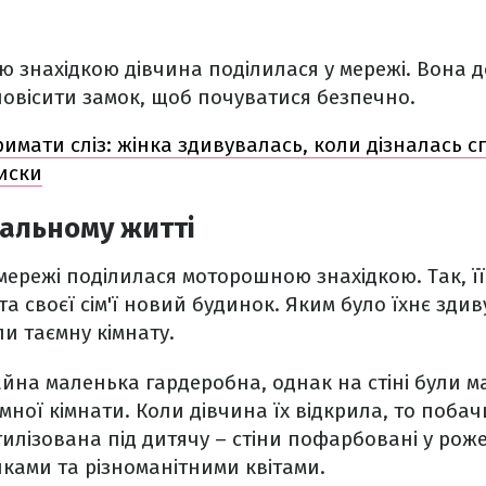
знахідкою дівчина поділилася у мережі. Вона д
 повісити замок, щоб почуватися безпечно.
римати сліз: жінка здивувалась, коли дізналась 
миски
еальному житті
 мережі поділилася моторошною знахідкою. Так, ї
а своєї сім'ї новий будинок. Яким було їхнє здив
и таємну кімнату.
йна маленька гардеробна, однак на стіні були м
аємної кімнати. Коли дівчина їх відкрила, то поб
стилізована під дитячу – стіни пофарбовані у рож
ками та різноманітними квітами.