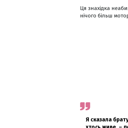
Ця знахідка неаби
нічого більш мот
Я сказала брату
хтось живе,
– п