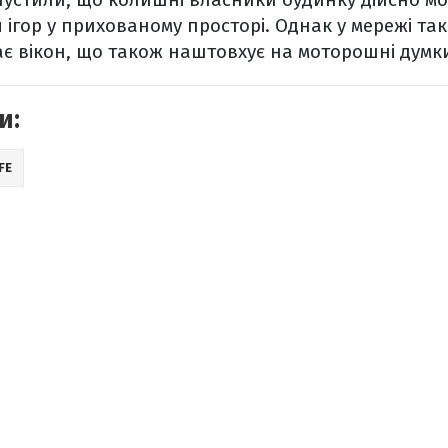
я ігор у прихованому просторі. Однак у мережі т
ає вікон, що також наштовхує на моторошні думк
и:
FE