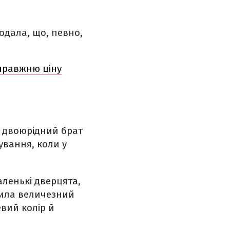
одала, що, певно,
справжню ціну
ї двоюрідний брат
ування, коли у
аленькі дверцята,
ачила величезний
евий колір й