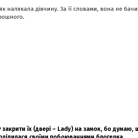
як налякала дівчину. За її словами, вона не бачи
орошного.
 закрити їх (двері – Lady) на замок, бо думаю, щ
оділилася своїми побоюваннями блогерка.