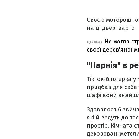
Своєю моторошною 
на ці двері варто
Не могла ст
ЦІКАВО
своєї дерев'яної 
"Нарнія" в р
Тікток-блогерка у
придбав для себе т
шафі вони знайшл
Здавалося б звича
які й ведуть до т
простір. Кімната 
декоровані метели