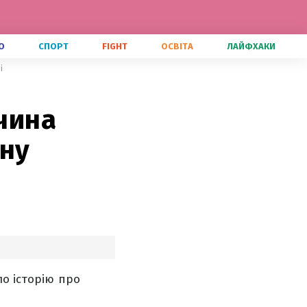
О
СПОРТ
FIGHT
ОСВІТА
ЛАЙФХАКИ
і
вчина
мну
ло історію про