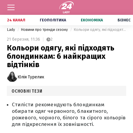
24 КАНАЛ
ГЕОПОЛІТИКА
ЕКОНОМІКА
БІЗНЕС
Lady
Новини про тренди сезону
Кольори одягу, які підходять блондинкам: 6 найкращих відтінків
21 березня,
11:36
2
Кольори одягу, які підходять
блондинкам: 6 найкращих
відтінків
Юлія Турелик
ОСНОВНІ ТЕЗИ
Стилісти рекомендують блондинкам
обирати одяг червоного, блакитного,
рожевого, чорного, білого та сірого кольорів
для підкреслення їх зовнішності.