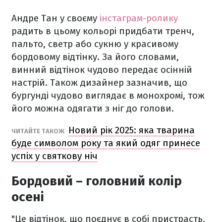
Андре Тан у своєму
інстаграм-ролику
радить в цьому кольорі придбати тренч,
пальто, светр або сукню у красивому
бордовому відтінку. За його словами,
винний відтінок чудово передає осінній
настрій. Також дизайнер зазначив, що
бургунді чудово виглядає в монохромі, тож
його можна одягати з ніг до голови.
Новий рік 2025: яка тварина
ЧИТАЙТЕ ТАКОЖ
буде символом року та який одяг принесе
успіх у святкову ніч
Бордовий – головний колір
осені
"Це відтінок, що поєднує в собі пристрасть,