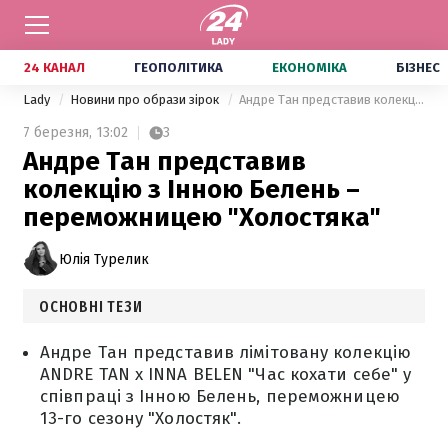
24 КАНАЛ
ГЕОПОЛІТИКА
ЕКОНОМІКА
БІЗНЕС
Lady
Новини про образи зірок
Андре Тан представив колекцію з Інною Белень – переможницею "Холостяка"
7 березня,
13:02
3
Андре Тан представив
колекцію з Інною Белень –
переможницею "Холостяка"
Юлія Турелик
ОСНОВНІ ТЕЗИ
Андре Тан представив лімітовану колекцію
ANDRE TAN x INNA BELEN "Час кохати себе" у
співпраці з Інною Белень, переможницею
13-го сезону "Холостяк".