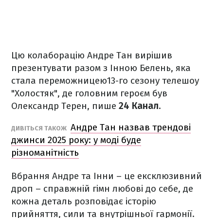
Цю колаборацію Андре Тан вирішив
презентувати разом з Інною Белень, яка
стала переможницею13-го сезону телешоу
"Холостяк", де головним героєм був
Олександр Терен, пише
24 Канал
.
Андре Тан назвав трендові
ДИВІТЬСЯ ТАКОЖ
джинси 2025 року: у моді буде
різноманітність
Вбрання Андре та Інни – це ексклюзивний
дроп – справжній гімн любові до себе, де
кожна деталь розповідає історію
прийняття, сили та внутрішньої гармонії.