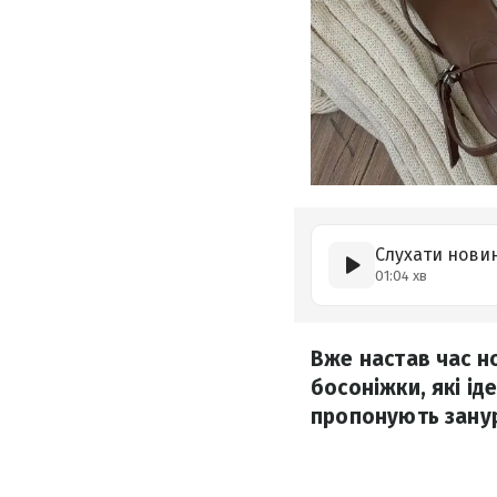
Слухати нови
01:04 хв
Вже настав час н
босоніжки, які і
пропонують занур