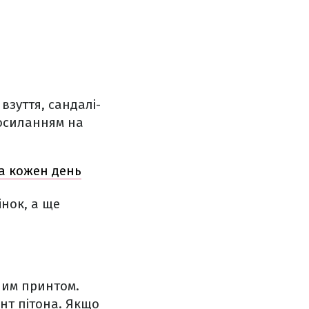
взуття, сандалі-
осиланням на
на кожен день
інок, а ще
ним принтом.
инт пітона. Якщо