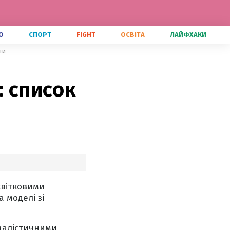
О
СПОРТ
FIGHT
ОСВІТА
ЛАЙФХАКИ
ти
: список
квітковими
 моделі зі
малістичними