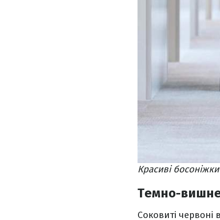
Красиві босоніжки
Темно-вишне
Соковиті червоні в