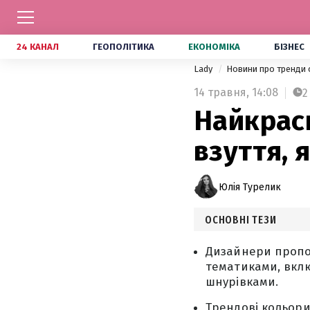
24 КАНАЛ
ГЕОПОЛІТИКА
ЕКОНОМІКА
БІЗНЕС
Lady
Новини про тренди 
14 травня,
14:08
2
Найкраси
взуття, 
Юлія Турелик
ОСНОВНІ ТЕЗИ
Дизайнери пропон
тематиками, вклю
шнурівками.
Трендові кольори