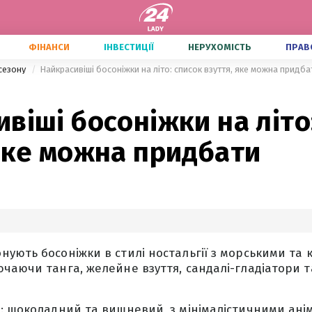
ФІНАНСИ
ІНВЕСТИЦІЇ
НЕРУХОМІСТЬ
ПРАВ
сезону
Найкрасивіші босоніжки на літо: список взуття, яке можна придба
віші босоніжки на літо
яке можна придбати
ують босоніжки в стилі ностальгії з морськими та 
чаючи танга, желейне взуття, сандалі-гладіатори та
: шоколадний та вишневий, з мінімалістичними ані