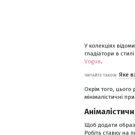
У колекціях відом
гладіатори в стил
Vogue
.
Яке в
ЧИТАЙТЕ ТАКОЖ
Окрім того, цього
мінімалістичні при
Анімалістич
Щоб додати образу
Робіть ставку на 