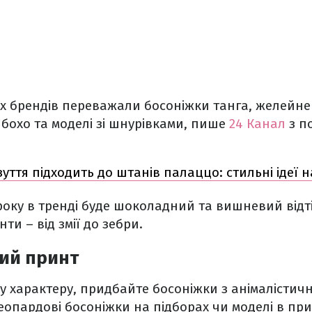
их брендів переважали босоніжки танга, желейне 
і бохо та моделі зі шнурівками, пише
24 Канал
з п
зуття підходить до штанів палаццо: стильні ідеї 
 року в тренді буде шоколадний та вишневий відт
нти – від змії до зебри.
ний принт
 характеру, придбайте босоніжки з анімалістич
леопардові босоніжки на підборах чи моделі в пр