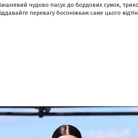
 Вишневий чудово пасує до бордових сумок, трик
Віддавайте перевагу босоніжкам саме цього відтін