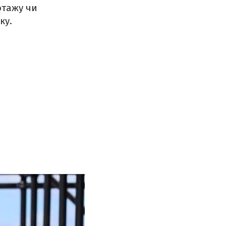
отажу чи
ку.