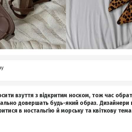
ну
осити взуття з відкритим носком, тож час обрат
деально довершать будь-який образ. Дизайнери 
итися в ностальгію й морську та квіткову тема