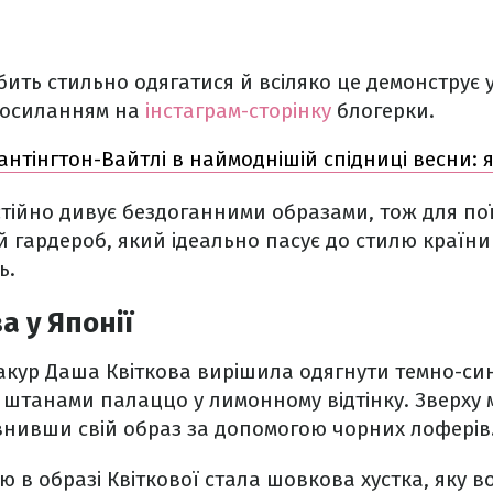
ить стильно одягатися й всіляко це демонструє у
посиланням на
інстаграм-сторінку
блогерки.
Гантінгтон-Вайтлі в наймоднішій спідниці весни: 
тійно дивує бездоганними образами, тож для по
 гардероб, який ідеально пасує до стилю країни
ь.
а у Японії
акур Даша Квіткова вирішила одягнути темно-си
 штанами палаццо у лимонному відтінку. Зверху
внивши свій образ за допомогою чорних лоферів
 в образі Квіткової стала шовкова хустка, яку в