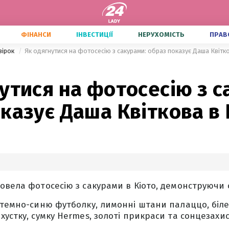
ФІНАНСИ
ІНВЕСТИЦІЇ
НЕРУХОМІСТЬ
ПРАВ
зірок
Як одягнутися на фотосесію з сакурами: образ показує Даша Квітко
утися на фотосесію з с
казує Даша Квіткова в 
овела фотосесію з сакурами в Кіото, демонструючи 
 темно-синю футболку, лимонні штани палаццо, біле
устку, сумку Hermes, золоті прикраси та сонцезахис