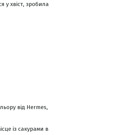
я у хвіст, зробила
льору від Hermes,
сце із сакурами в