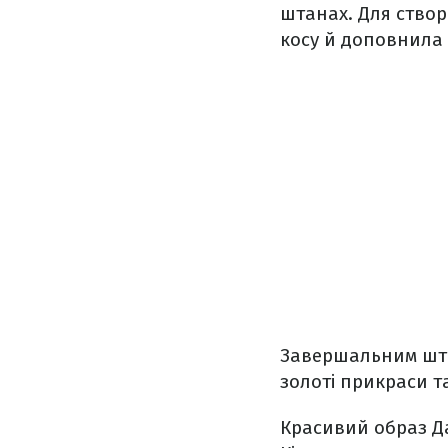
штанах. Для створ
косу й доповнила 
Завершальним штр
золоті прикраси т
Красивий образ Да