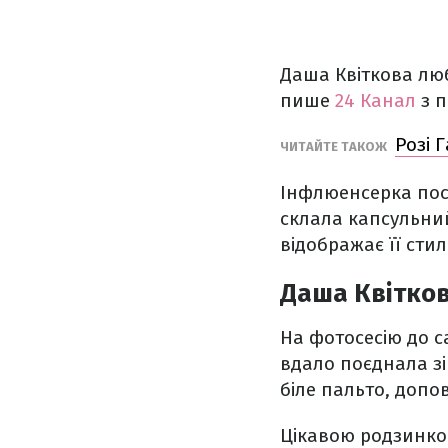
Даша Квіткова люб
пише
24 Канал
з 
Розі 
ЧИТАЙТЕ ТАКОЖ
Інфлюенсерка пос
склала капсульний
відображає її стил
Даша Квітков
На фотосесію до с
вдало поєднала зі
біле пальто, допо
Цікавою родзинкою