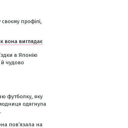
 своєму профілі,
як вона виглядає
їздки в Японію
 й чудово
ню футболку, яку
 модниця одягнула
.
она пов’язала на