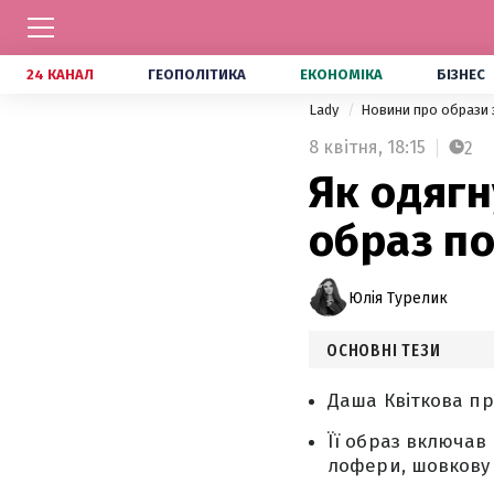
24 КАНАЛ
ГЕОПОЛІТИКА
ЕКОНОМІКА
БІЗНЕС
Lady
Новини про образи 
8 квітня,
18:15
2
Як одягн
образ по
Юлія Турелик
ОСНОВНІ ТЕЗИ
Даша Квіткова пр
Її образ включав
лофери, шовкову х