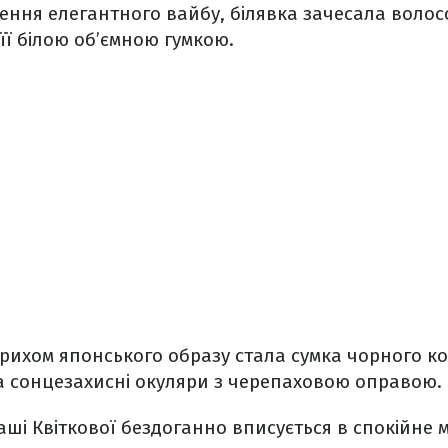
ення елегантного вайбу, білявка зачесала волосс
її білою об’ємною гумкою.
ихом японського образу стала сумка чорного ко
а сонцезахисні окуляри з черепаховою оправою.
ші Квіткової бездоганно вписується в спокійне мі