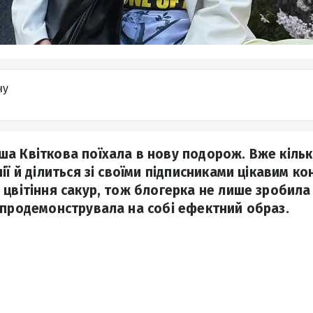
ну
а Квіткова поїхала в нову подорож. Вже кільк
ії й ділиться зі своїми підписниками цікавим ко
 цвітіння сакур, тож блогерка не лише зробил
 продемонструвала на собі ефектний образ.