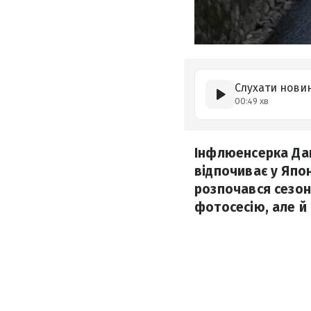
Слухати нови
00:49 хв
Інфлюенсерка Даш
відпочиває у Япон
розпочався сезон
фотосесію, але й