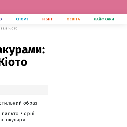
О
СПОРТ
FIGHT
ОСВІТА
ЛАЙФХАКИ
ва в Кіото
акурами:
Кіото
стильний образ.
 пальто, чорні
ні окуляри.