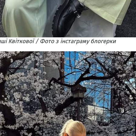
ші Квіткової / Фото з інстаграму блогерки