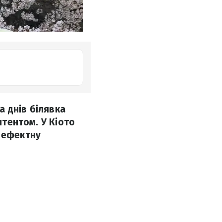
а днів білявка
нтентом. У Кіото
а ефектну