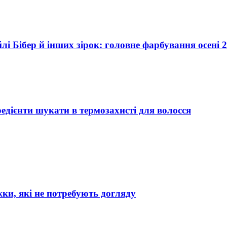
лі Бібер й інших зірок: головне фарбування осені 
гредієнти шукати в термозахисті для волосся
ки, які не потребують догляду