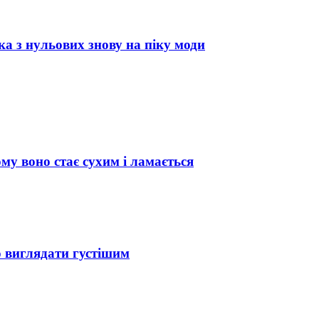
ка з нульових знову на піку моди
му воно стає сухим і ламається
ю виглядати густішим