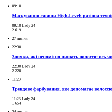
09:10
Маскування сивини High-Level: рятівна техні
09:10
Lady 24
2 619
27 липня
22:30
Звички, які непомітно нищать волосся: ось чо
22:30
Lady 24
2 220
11:23
Трендове фарбування, яке допомагає волосс
11:23
Lady 24
1 654
24 липня