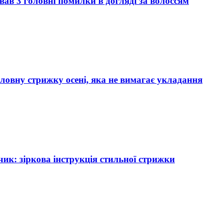
вав 3 головні помилки в догляді за волоссям
ловну стрижку осені, яка не вимагає укладання
чик: зіркова інструкція стильної стрижки