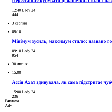
Перестаньте купувати ці баночки: стиліст наз
12:40
Lady 24
444
3 серпня
09:10
Мінімум зусиль, максимум стилю: названо го
09:10
Lady 24
954
30 липня
15:00
Ассія Ахат здивувала, як сама підстригає чуб
15:00
Lady 24
236
Реклама
Adv