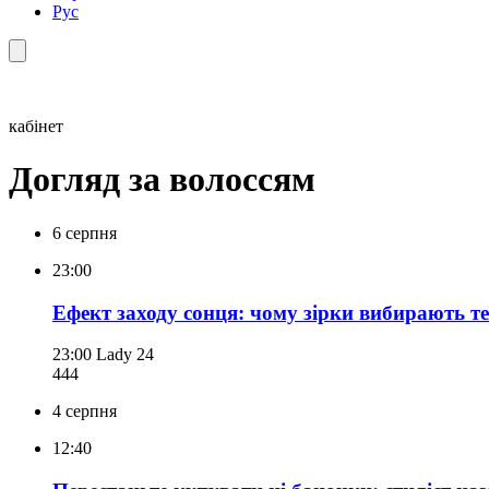
Рус
кабінет
Догляд за волоссям
6 серпня
23:00
Ефект заходу сонця: чому зірки вибирають т
23:00
Lady 24
444
4 серпня
12:40