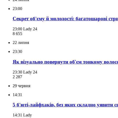
23:00
Секрет об'єму й молодості: багатошарові стр
23:00
Lady 24
8 655
22 липня
23:30
Як візуально повернути об'єм тонкому волосс
23:30
Lady 24
2 287
29 червня
14:31
5 б'юті-лайфхаків, без яких складно уявити с
14:31
Lady