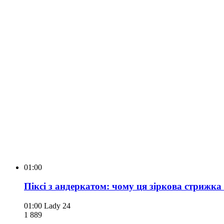
01:00
Піксі з андеркатом: чому ця зіркова стрижка 
01:00
Lady 24
1 889