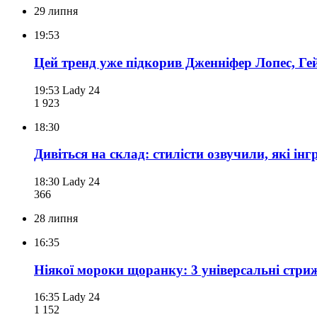
29 липня
19:53
Цей тренд уже підкорив Дженніфер Лопес, Гей
19:53
Lady 24
1 923
18:30
Дивіться на склад: стилісти озвучили, які ін
18:30
Lady 24
366
28 липня
16:35
Ніякої мороки щоранку: 3 універсальні стриж
16:35
Lady 24
1 152