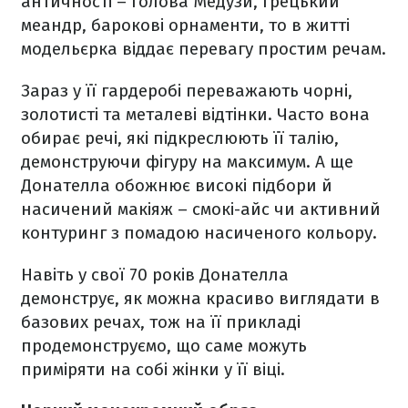
античності – голова Медузи, грецький
меандр, барокові орнаменти, то в житті
модельєрка віддає перевагу простим речам.
Зараз у її гардеробі переважають чорні,
золотисті та металеві відтінки. Часто вона
обирає речі, які підкреслюють її талію,
демонструючи фігуру на максимум. А ще
Донателла обожнює високі підбори й
насичений макіяж – смокі-айс чи активний
контуринг з помадою насиченого кольору.
Навіть у свої 70 років Донателла
демонструє, як можна красиво виглядати в
базових речах, тож на її прикладі
продемонструємо, що саме можуть
приміряти на собі жінки у її віці.