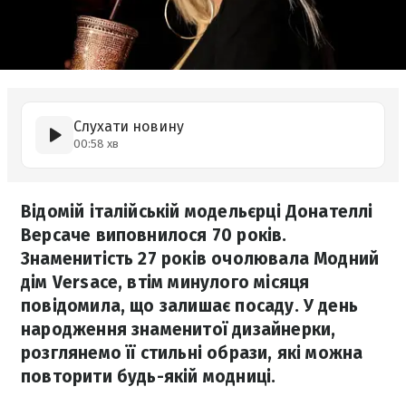
Слухати новину
00:58 хв
Відомій італійській модельєрці Донателлі
Версаче виповнилося 70 років.
Знаменитість 27 років очолювала Модний
дім Versace, втім минулого місяця
повідомила, що залишає посаду. У день
народження знаменитої дизайнерки,
розглянемо її стильні образи, які можна
повторити будь-якій модниці.