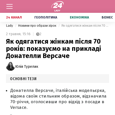
24 КАНАЛ
ГЕОПОЛІТИКА
ЕКОНОМІКА
БІЗНЕС
Lady
Новини про образи зірок
Як одягатися жінкам після 70 років: показуємо на прикладі Донателли Версаче
2 травня,
15:16
2
Як одягатися жінкам після 70
років: показуємо на прикладі
Донателли Версаче
Юлія Турелик
ОСНОВНІ ТЕЗИ
Донателла Версаче, італійська модельєрка,
відома своїм стильним образом, відзначила
70-річчя, оголосивши про відхід з посади в
Versace.