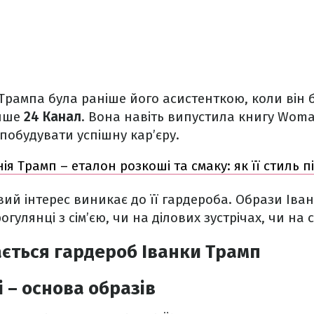
рампа була раніше його асистенткою, коли він 
пише
24 Канал
. Вона навіть випустила книгу Wom
 побудувати успішну кар’єру.
ія Трамп – еталон розкоші та смаку: як її стиль п
вий інтерес виникає до її гардероба. Образи Ів
огулянці з сім’єю, чи на ділових зустрічах, чи на 
ається гардероб Іванки Трамп
і – основа образів