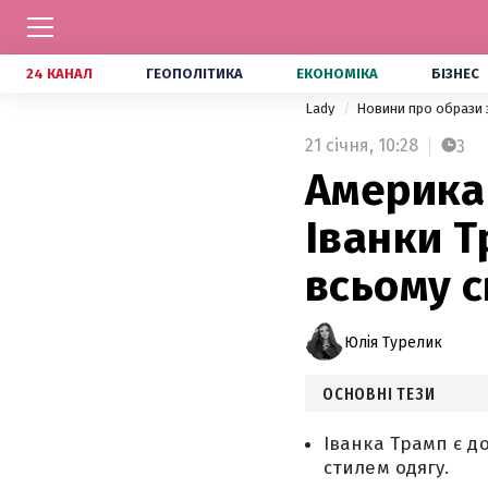
24 КАНАЛ
ГЕОПОЛІТИКА
ЕКОНОМІКА
БІЗНЕС
Lady
Новини про образи 
21 січня,
10:28
3
Американ
Іванки Т
всьому с
Юлія Турелик
ОСНОВНІ ТЕЗИ
Іванка Трамп є д
стилем одягу.