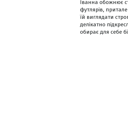
Іванна обожнює ст
футлярів, притален
їй виглядати строг
делікатно підкрес
обирає для себе б