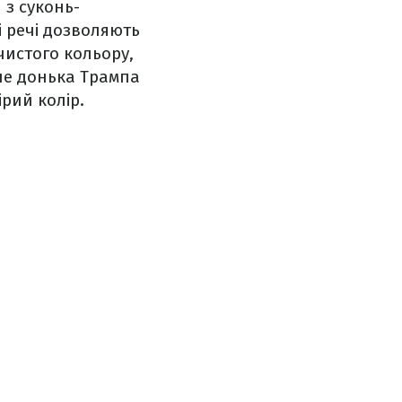
 з суконь-
і речі дозволяють
чистого кольору,
іше донька Трампа
рий колір.