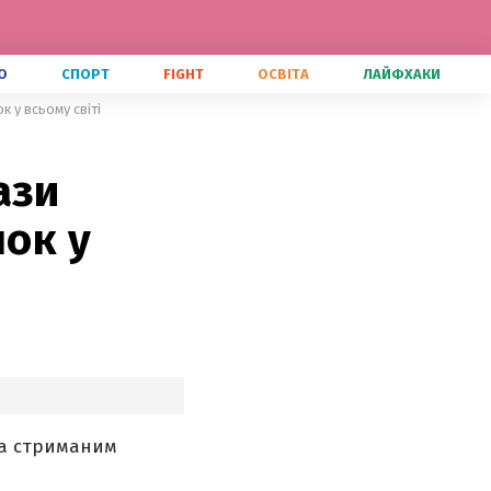
О
СПОРТ
FIGHT
ОСВІТА
ЛАЙФХАКИ
к у всьому світі
ази
нок у
та стриманим