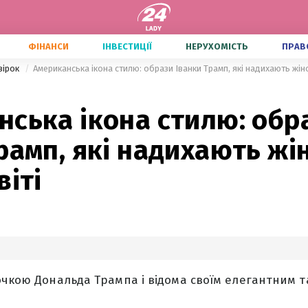
ФІНАНСИ
ІНВЕСТИЦІЇ
НЕРУХОМІСТЬ
ПРАВ
зірок
Американська ікона стилю: образи Іванки Трамп, які надихають жіно
ська ікона стилю: обр
рамп, які надихають жі
віті
очкою Дональда Трампа і відома своїм елегантним 