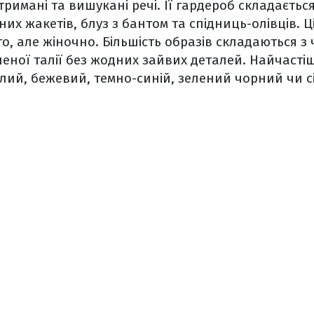
римані та вишукані речі. Її гардероб складається
их жакетів, блуз з бантом та спідниць-олівців. Ц
о, але жіночно. Більшість образів складаються з 
леної талії без жодних зайвих деталей. Найчаст
ілий, бежевий, темно-синій, зелений чорний чи сі