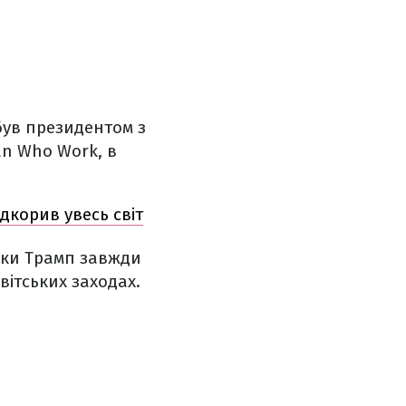
був президентом з
an Who Work, в
ідкорив увесь світ
анки Трамп завжди
світських заходах.