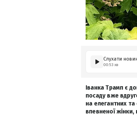
Слухати нови
00:53 хв
Іванка Трамп є д
посаду вже вдруге
на елегантних та
впевненої жінки, 