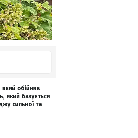
 який обійняв
ь, який базується
джу сильної та