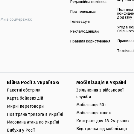
Редакційна політика
Політика
Про телеканал
конфіден
додатку
Ми в соцмережах:
Телеведучі
Угода Ко
Спільнот
Рекламодавцям
Правила 
Правила користування
Технічна
Війна Росії з Україною
Мобілізація в Україні
Ракетні обстріли
Звільнення з військової
служби
Карта бойових дій
Мобілізація 50+
Мирні переговори
Мобілізація жінок
Повітряна тривога в Україні
Контракт для 18-24-річних
Масована атака по Україні
Відстрочка від мобілізації
Вибухи у Росії