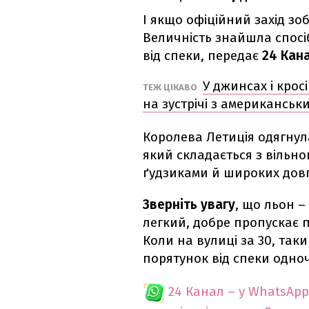
І якщо офіційний захід зоб
Величність знайшла спосі
від спеки, передає
24 Кана
У джинсах і крос
ТЕЖ ЦІКАВО
на зустрічі з американсь
Королева Летиція одягнула
який складається з вільн
ґудзиками й широких довг
Зверніть увагу
, що льон –
легкий, добре пропускає п
Коли на вулиці за 30, такий
порятунок від спеки одно
24 Канал – у WhatsApp