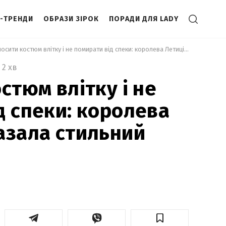
І-ТРЕНДИ
ОБРАЗИ ЗІРОК
ПОРАДИ ДЛЯ LADY
 Як носити костюм влітку і не помирати від спеки: королева Летиція показала стильний образ 
2 хв
стюм влітку і не
д спеки: королева
азала стильний