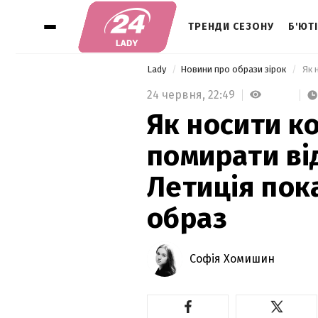
ТРЕНДИ СЕЗОНУ
Б'ЮТ
Lady
Новини про образи зірок
24 червня,
22:49
Як носити ко
помирати ві
Летиція пок
образ
Софія Хомишин