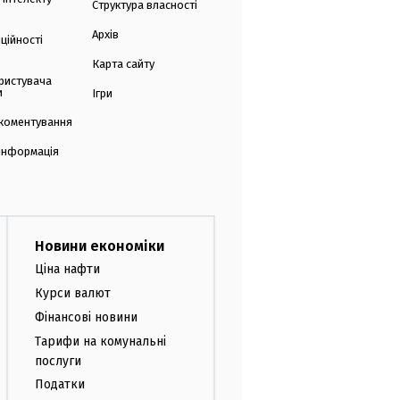
Структура власності
Архів
ційності
Карта сайту
ристувача
и
Ігри
коментування
 інформація
Новини економіки
Ціна нафти
Курси валют
Фінансові новини
Тарифи на комунальні
послуги
Податки