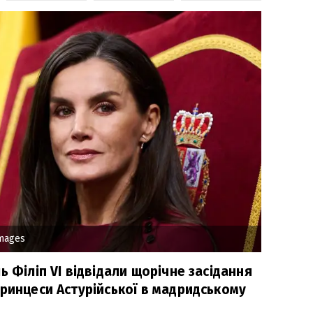
images
ь Філіп VI відвідали щорічне засідання
принцеси Астурійської в мадридському