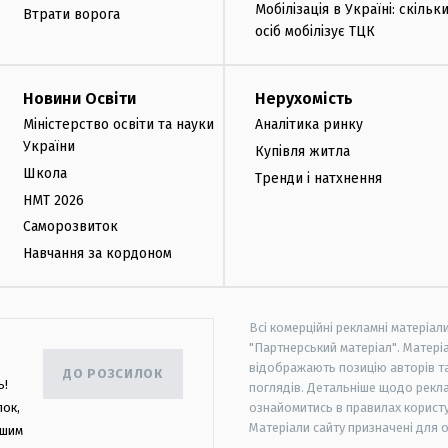
Мобілізація в Україні: скільк
Втрати ворога
осіб мобілізує ТЦК
Новини Освіти
Нерухомість
Міністерство освіти та науки
Аналітика ринку
України
Купівля житла
Школа
Тренди і натхнення
НМТ 2026
Саморозвиток
Навчання за кордоном
Всі комерційні рекламні матеріал
"Партнерський матеріал". Матеріа
відображають позицію авторів та 
ДО РОЗСИЛОК
ь!
поглядів. Детальніше щодо рекл
лок,
ознайомитись в правилах користу
Матеріали сайту призначені для 
ашим