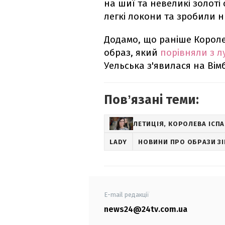
на шиї та невеликі золоті
легкі локони та зробили 
Додамо, що раніше Короле
образ, який
порівняли з л
Уельська з'явилася на Вімб
Повʼязані теми:
ЛЕТИЦІЯ, КОРОЛЕВА ІСПА
LADY
НОВИНИ ПРО ОБРАЗИ З
E-mail редакції
news24@24tv.com.ua