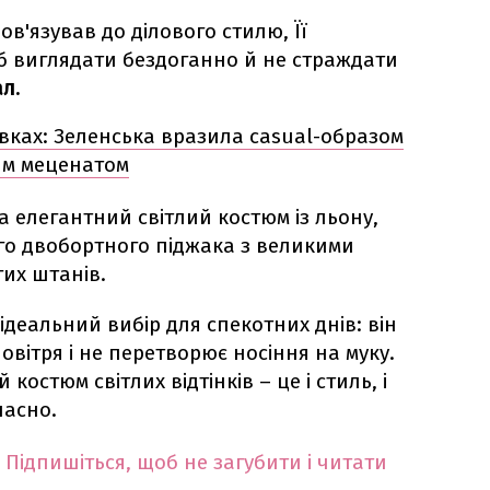
ов'язував до ділового стилю, Її
б виглядати бездоганно й не страждати
л.
івках: Зеленська вразила casual-образом
ким меценатом
 елегантний світлий костюм із льону,
ого двобортного піджака з великими
их штанів.
 ідеальний вибір для спекотних днів: він
овітря і не перетворює носіння на муку.
 костюм світлих відтінків – це і стиль, і
часно.
Підпишіться, щоб не загубити і читати