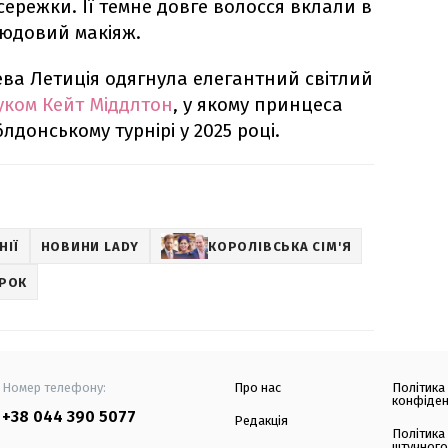
 сережки. Її темне довге волосся вклали в
нюдовий макіяж.
ва Летиція одягнула елегантний світлий
уком Кейт Міддлтон
, у якому принцеса
лдонському турнірі у 2025 році.
НІЇ
НОВИНИ LADY
КОРОЛІВСЬКА СІМ'Я
ІРОК
Номер телефону:
Про нас
Політика
конфіден
+38 044 390 5077
Редакція
Політика
штучного