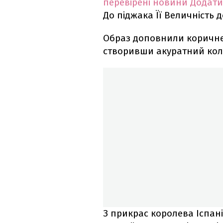
перевірені новини
Додати
До піджака Її Величність 
Образ доповнили коричневі
створивши акуратний колі
З прикрас королева Іспа