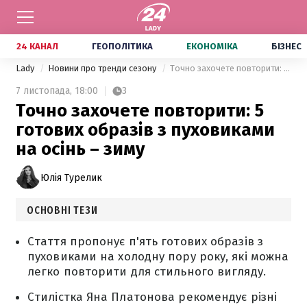
24 КАНАЛ
ГЕОПОЛІТИКА
ЕКОНОМІКА
БІЗНЕС
Lady
Новини про тренди сезону
Точно захочете повторити: 5 готових образів з пуховиками на осінь – зиму
7 листопада,
18:00
3
Точно захочете повторити: 5
готових образів з пуховиками
на осінь – зиму
Юлія Турелик
ОСНОВНІ ТЕЗИ
Стаття пропонує п'ять готових образів з
пуховиками на холодну пору року, які можна
легко повторити для стильного вигляду.
Стилістка Яна Платонова рекомендує різні