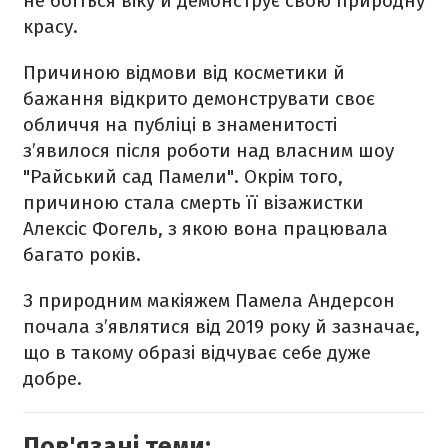
не боїться віку й демонструє свою природну
красу.
Причиною відмови від косметики й
бажання відкрито демонструвати своє
обличчя на публіці в знаменитості
з’явилося після роботи над власним шоу
"Райський сад Памели". Окрім того,
причиною стала смерть її візажистки
Алексіс Фогель, з якою вона працювала
багато років.
З природним макіяжем Памела Андерсон
почала з’являтися від 2019 року й зазначає,
що в такому образі відчуває себе дуже
добре.
Пов'язані теми: