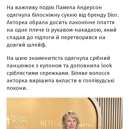
На важливу подію Памела Андерсон
одягнула білосніжну сукню від бренду Dior.
Акторка обрала досить лаконічне плаття
на одне плече із рукавом-накидкою, який
спадав до підлоги й перетворився на
довгий шлейф.
На шию знаменитість одягнула срібний
ланцюжок з кулоном та доповнила look
сріблястими сережками. Біляве волосся
акторка вирішила вкласти в голлівудські
локони.