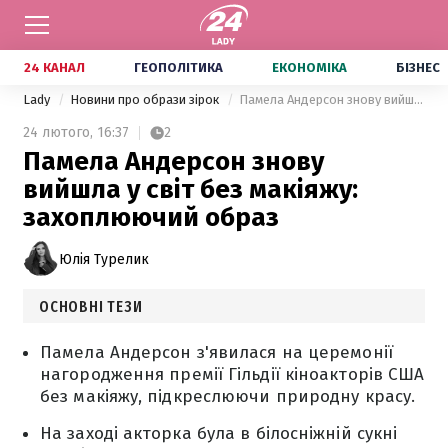
24 КАНАЛ
ГЕОПОЛІТИКА
ЕКОНОМІКА
БІЗНЕС
Lady
Новини про образи зірок
Памела Андерсон знову вийшла у світ без макіяжу: захоплюючий образ
24 лютого,
16:37
2
Памела Андерсон знову
вийшла у світ без макіяжу:
захоплюючий образ
Юлія Турелик
ОСНОВНІ ТЕЗИ
Памела Андерсон з'явилася на церемонії
нагородження премії Гільдії кіноакторів США
без макіяжу, підкреслюючи природну красу.
На заході акторка була в білосніжній сукні