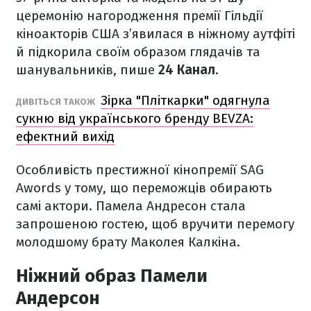
церемонію нагородження премії Гільдії
кіноакторів США з’явилася в ніжному аутфіті
й підкорила своїм образом глядачів та
шанувальників, пише
24 Канал
.
Зірка "Пліткарки" одягнула
ДИВІТЬСЯ ТАКОЖ
сукню від українського бренду BEVZA:
ефектний вихід
Особливість престижної кінопремії SAG
Awords у тому, що переможців обирають
самі актори. Памела Андресон стала
запрошеною гостею, щоб вручити перемогу
молодшому брату Маколея Калкіна.
Ніжний образ Памели
Андерсон