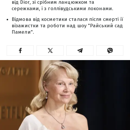
від Dior, зі срібним ланцюжком та
сережками, і з голлівудськими локонами.
Відмова від косметики сталася після смерті її
візажистки та роботи над шоу "Райський сад
Памели".