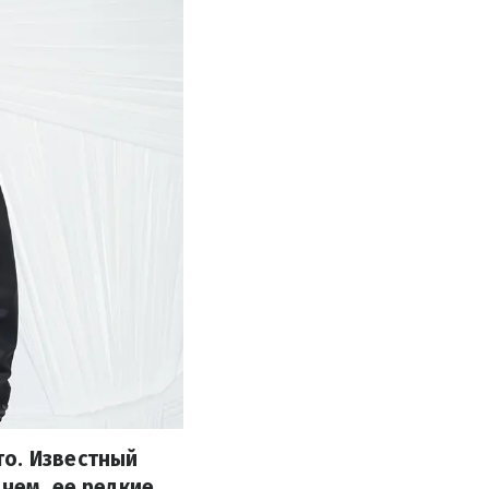
то. Известный
чем, ее редкие