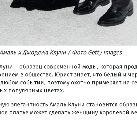
Амаль и Джорджа Клуни / Фото Getty Images
Клуни – образец современной моды, которая про
ением в обществе. Юрист знает, что белый и че
юбом событии, поэтому охотно примеряет на с
мых популярных цветах.
ую элегантность Амаль Клуни становится образц
ное платье может сделать женщину королевой ве