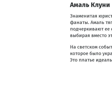
Амаль Клуни 
Знаменитая юрист
фанаты. Амаль тя
подчеркивают ее 
выбирая вместо эт
На светском собы
которое было укр
Это платье идеал