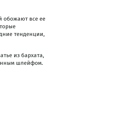
й обожают все ее
оторые
дние тенденции,
атье из бархата,
линным шлейфом.