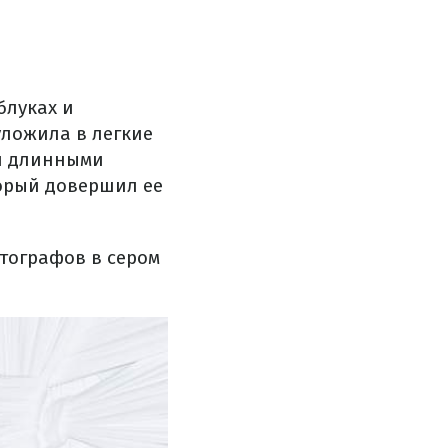
блуках и
уложила в легкие
и длинными
торый довершил ее
тографов в сером