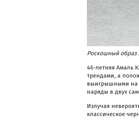
Роскошный образ 
46-летняя Амаль 
трендами, а полож
выигрышными на л
наряды в двух са
Излучая невероятн
классическое чер