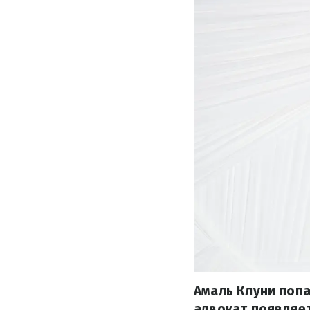
Амаль Клуни попа
адвокат появляет