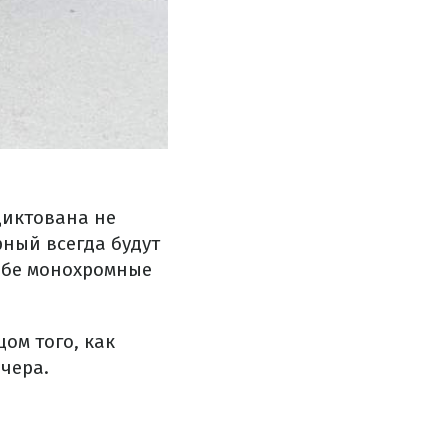
диктована не
рный всегда будут
ебе монохромные
ом того, как
чера.