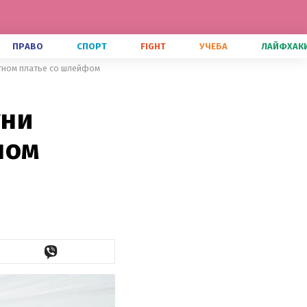
ПРАВО
СПОРТ
FIGHT
УЧЕБА
ЛАЙФХАК
тном платье со шлейфом
уни
ном