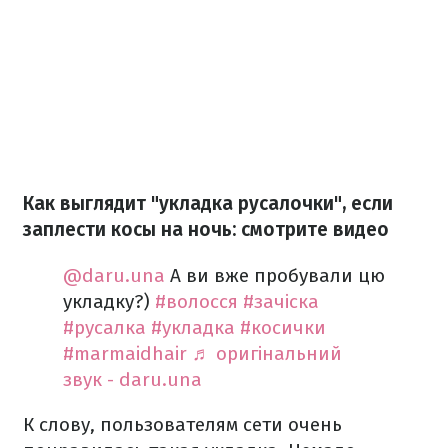
Как выглядит "укладка русалочки", если
заплести косы на ночь: смотрите видео
@daru.una
А ви вже пробували цю
укладку?)
#волосся
#зачіска
#русалка
#укладка
#косички
#marmaidhair
♬ оригінальний
звук - daru.una
К слову, пользователям сети очень