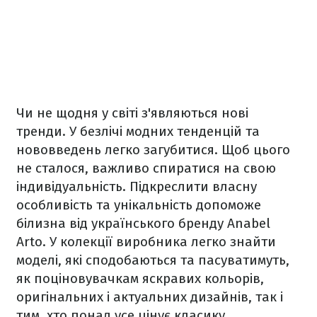
Чи не щодня у світі з'являються нові
тренди. У безлічі модних тенденцій та
нововведень легко загубитися. Щоб цього
не сталося, важливо спиратися на свою
індивідуальність. Підкреслити власну
особливість та унікальність допоможе
білизна від українського бренду Anabel
Arto. У колекції виробника легко знайти
моделі, які сподобаються та пасуватимуть,
як поціновувачкам яскравих кольорів,
оригінальних і актуальних дизайнів, так і
тим, хто понад усе цінує класику,