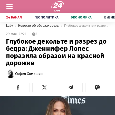
24 КАНАЛ
ГЕОПОЛИТИКА
ЭКОНОМИКА
БИЗНЕ
Lady
Новости об образах звезд
Глубокое декольте и разрез до бедра: Дженнифер Лопес поразила образом на красной дорожке
29 мая,
22:21
2
Глубокое декольте и разрез до
бедра: Дженнифер Лопес
поразила образом на красной
дорожке
София Хомишин