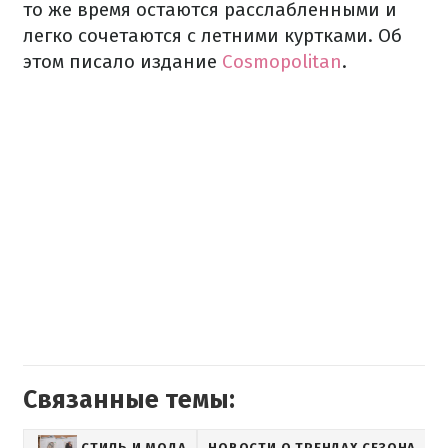
то же время остаются расслабленными и
легко сочетаются с летними куртками. Об
этом писало издание
Cosmopolitan
.
Связанные темы:
СТИЛЬ И МОДА
НОВОСТИ О ТРЕНДАХ СЕЗОНА
L