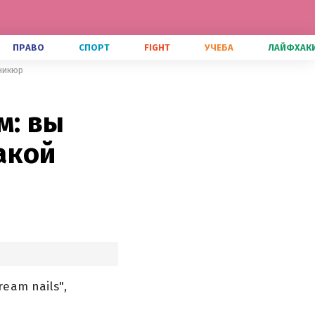
ПРАВО
СПОРТ
FIGHT
УЧЕБА
ЛАЙФХАК
аникюр
м: вы
акой
eam nails",