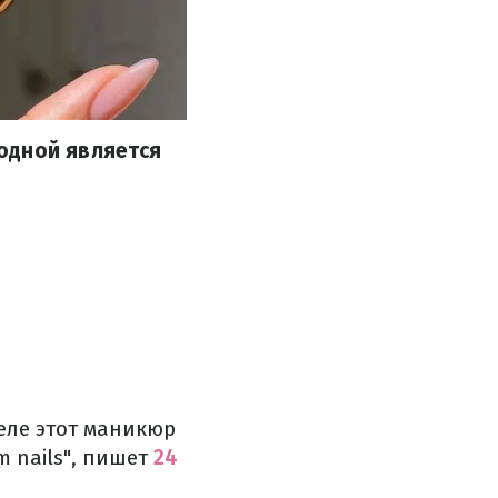
одной является
еле этот маникюр
m nails", пишет
24