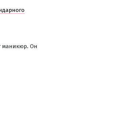
ендарного
т маникюр. Он