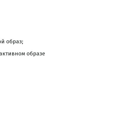
й образ;
 активном образе