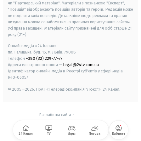
чи "Партнерський матеріал". Матеріали з позначкою "Експерт",
"Позиція" відображають позицію авторів та героїв. Редакція може
не поділяти їхніх поглядів. Детальніше щодо реклами та правил
цитування можна ознайомитись в правилах користування сайтом.
Усі права захищені.
Матеріали сайту призначені для осіб старше
21
року (21+)
Онлайн-медіа «24 Канал»
пл. Галицька, буд. 15, м. Львів, 79008
Телефон
+380 (32) 229-77-77
Адреса електронної пошти —
legal@24tv.com.ua
Ідентифікатор онлайн-медіа в Реєстрі суб'єктів у сфері медіа —
R40-06057
© 2005—2026,
ПрАТ «Телерадіокомпанія "Люкс"», 24 Канал.
Разработка сайта
-
24 Канал
TV
Игры
Погода
Кабинет