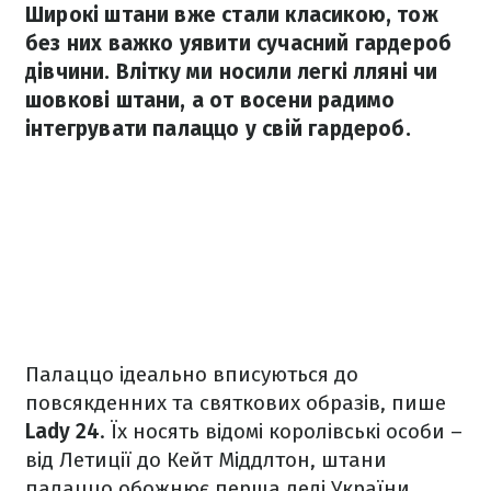
Широкі штани вже стали класикою, тож
без них важко уявити сучасний гардероб
дівчини. Влітку ми носили легкі лляні чи
шовкові штани, а от восени радимо
інтегрувати палаццо у свій гардероб.
Палаццо ідеально вписуються до
повсякденних та святкових образів, пише
Lady 24
. Їх носять відомі королівські особи –
від Летиції до Кейт Міддлтон, штани
палаццо обожнює перша леді України