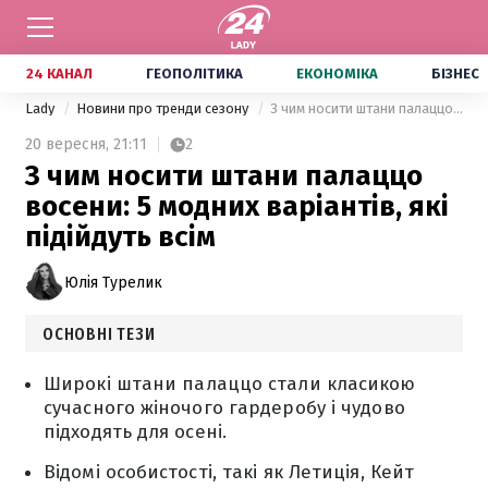
24 КАНАЛ
ГЕОПОЛІТИКА
ЕКОНОМІКА
БІЗНЕС
Lady
Новини про тренди сезону
З чим носити штани палаццо восени: 5 модних варіантів, які підійдуть всім
20 вересня,
21:11
2
З чим носити штани палаццо
восени: 5 модних варіантів, які
підійдуть всім
Юлія Турелик
ОСНОВНІ ТЕЗИ
Широкі штани палаццо стали класикою
сучасного жіночого гардеробу і чудово
підходять для осені.
Відомі особистості, такі як Летиція, Кейт