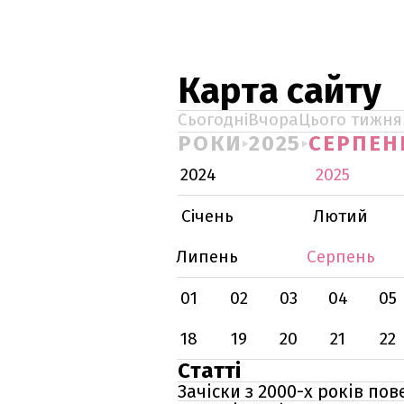
Карта сайту
Сьогодні
Вчора
Цього тижня
РОКИ
2025
СЕРПЕН
2024
2025
Січень
Лютий
Липень
Серпень
01
02
03
04
05
18
19
20
21
22
Статті
Зачіски з 2000-х років по