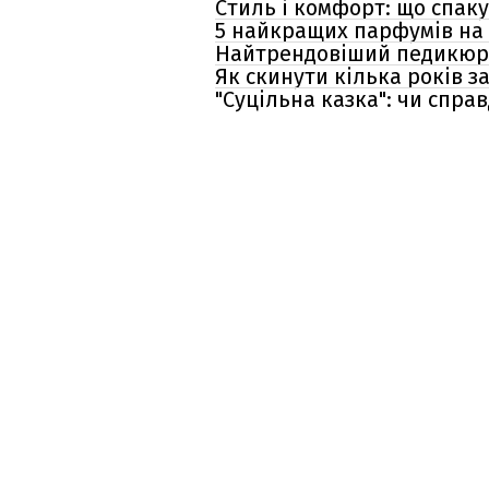
Стиль і комфорт: що спаку
5 найкращих парфумів на о
Найтрендовіший педикюр у
Як скинути кілька років з
"Суцільна казка": чи спр