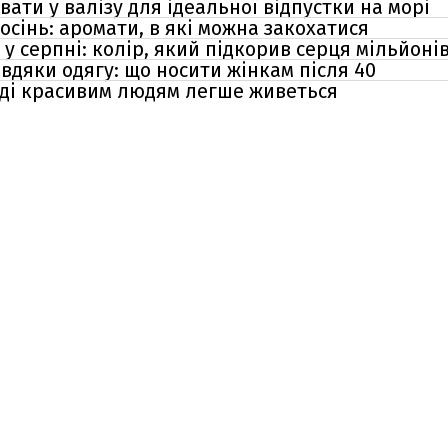
вати у валізу для ідеальної відпустки на морі
сінь: аромати, в які можна закохатися
 серпні: колір, який підкорив серця мільйонів
авдяки одягу: що носити жінкам після 40
авді красивим людям легше живеться