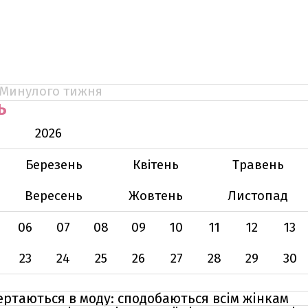
Минулого тижня
Ь
2026
Березень
Квітень
Травень
Вересень
Жовтень
Листопад
06
07
08
09
10
11
12
13
23
24
25
26
27
28
29
30
вертаються в моду: сподобаються всім жінкам