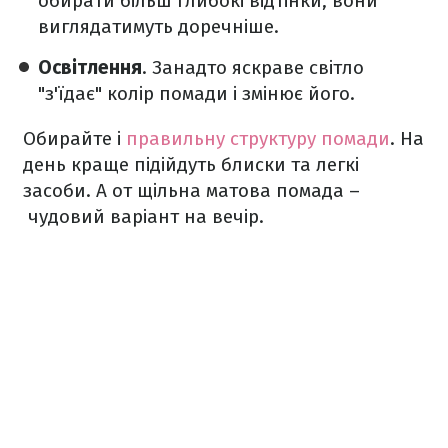
обирати більш глибокі відтінки, вони
виглядатимуть доречніше.
Освітлення
. Занадто яскраве світло
"з'їдає" колір помади і змінює його.
Обирайте і
правильну структуру помади
. На
день краще підійдуть блиски та легкі
засоби. А от щільна матова помада –
чудовий варіант на вечір.