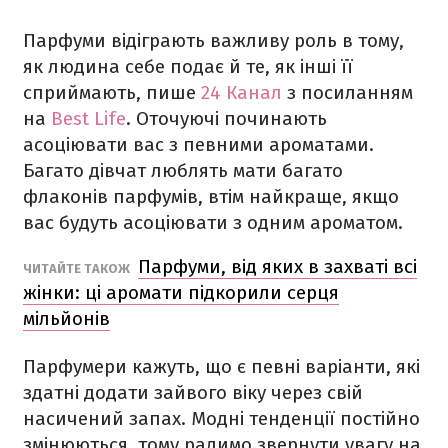
Парфуми відіграють важливу роль в тому,
як людина себе подає й те, як інші її
сприймають, пише
24 Канал
з посиланням
на
Best Life
. Оточуючі починають
асоціювати вас з певними ароматами.
Багато дівчат люблять мати багато
флаконів парфумів, втім найкраще, якщо
вас будуть асоціювати з одним ароматом.
Парфуми, від яких в захваті всі
ЧИТАЙТЕ ТАКОЖ
жінки: ці аромати підкорили серця
мільйонів
Парфумери кажуть, що є певні варіанти, які
здатні додати зайвого віку через свій
насичений запах. Модні тенденції постійно
змінюються, тому радимо звернути увагу на