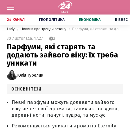
24 КАНАЛ
ГЕОПОЛІТИКА
ЕКОНОМІКА
БІЗНЕС
Lady
Новини про тренди сезону
Парфуми, які старять та додають зайвого віку: їх треба уникати
30 листопада,
17:27
2
Парфуми, які старять та
додають зайвого віку: їх треба
уникати
Юлія Турелик
ОСНОВНІ ТЕЗИ
Певні парфуми можуть додавати зайвого
віку через свої аромати, таких як гвоздика,
деревні ноти, пачулі, пудра, та мускус.
Рекомендується уникати ароматів Eternity