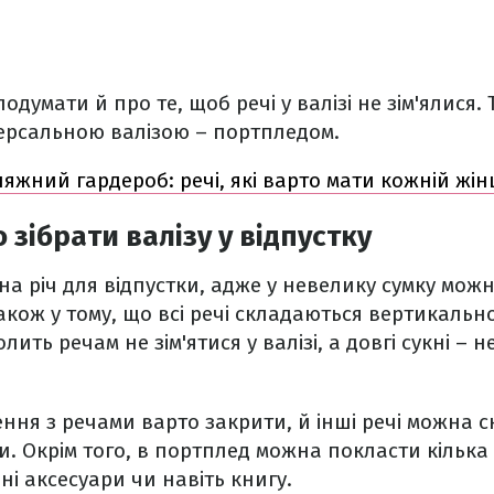
подумати й про те, щоб речі у валізі не зім'ялися.
версальною валізою – портпледом.
яжний гардероб: речі, які варто мати кожній жін
 зібрати валізу у відпустку
на річ для відпустки, адже у невелику сумку мож
акож у тому, що всі речі складаються вертикально
лить речам не зім'ятися у валізі, а довгі сукні – 
лення з речами варто закрити, й інші речі можна 
и. Окрім того, в портплед можна покласти кілька 
ні аксесуари чи навіть книгу.