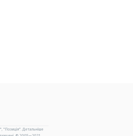
", "Позиція". Детальніше
захищені. © 2005—2021,