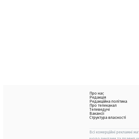
Про нас
Редакція
Редакційна політика
Про телеканал
Телеведучі
Вакансії
Структура власності
Всі комерційні рекламні ма
щодо реклами та правил ц