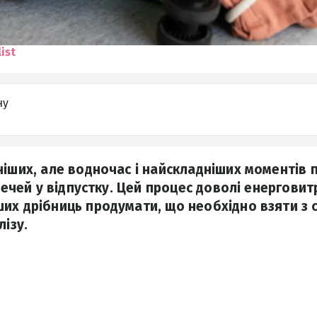
ist
ну
ніших, але водночас і найскладніших моментів 
 речей у відпустку. Цей процес доволі енергови
их дрібниць продумати, що необхідно взяти з с
лізу.