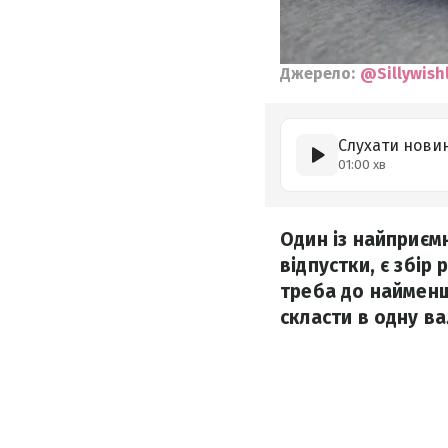
Джерело:
@Sillywishl
Слухати нови
01:00 хв
Один із найприєм
відпустки, є збір
треба до найменш
скласти в одну ва