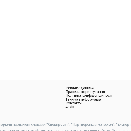
Рекламодавцям
Правила користування
Політика конфіденційності
Технічна інформація
Контакти
Архів
теріали позначені словами "Спецпроєкт", "Партнерський матеріал", "Експерт
итування можна ознайомитись в правилах користування сайтом. Усі права 