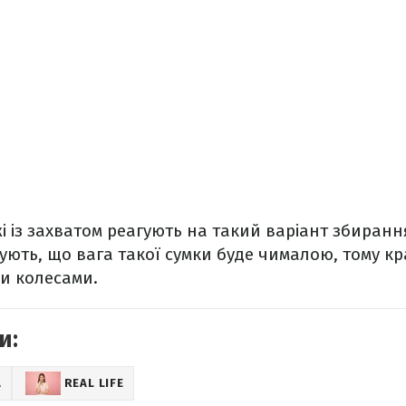
і із захватом реагують на такий варіант збирання
жують, що вага такої сумки буде чималою, тому к
и колесами.
и:
А
REAL LIFE