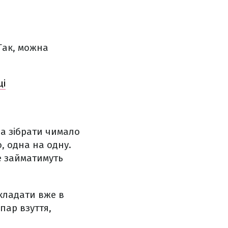
 Так, можна
ці
на зібрати чимало
, одна на одну.
не займатимуть
складати вже в
пар взуття,