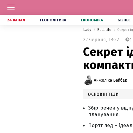
24 КАНАЛ
ГЕОПОЛІТИКА
ЕКОНОМІКА
БІЗНЕС
Lady
Real life
Секрет і
22 червня,
18:22
1
Секрет і
компактн
Анжеліка Байбак
ОСНОВНІ ТЕЗИ
Збір речей у від
планування.
Портплед – ідеал