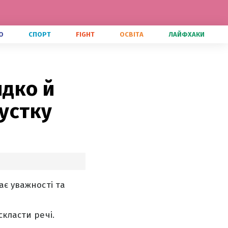
О
СПОРТ
FIGHT
ОСВІТА
ЛАЙФХАКИ
идко й
пустку
ає уважності та
класти речі.