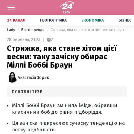
24 КАНАЛ
ГЕОПОЛІТИКА
ЕКОНОМІКА
БІЗНЕС
Lady
Б'юті-тренди
Стрижка, яка стане хітом цієї весни: таку зачіску обирає Міллі Боббі Браун
28 березня,
21:23
2
Стрижка, яка стане хітом цієї
весни: таку зачіску обирає
Міллі Боббі Браун
Анастасія Зорик
ОСНОВНІ ТЕЗИ
Міллі Боббі Браун змінила імідж, обравши
класичний боб до рівня підборіддя.
Ця зачіска підкреслює сучасну тенденцію на
легку недбалість.