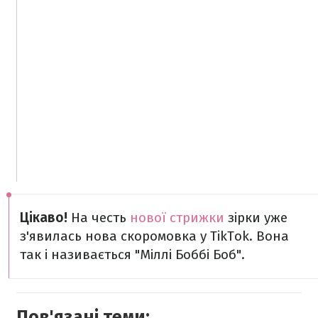
Цікаво!
На честь
нової стрижки
зірки уже
з'явилась нова скоромовка у TikTok. Вона
так і називається "Міллі Боббі Боб".
Пов'язані теми: