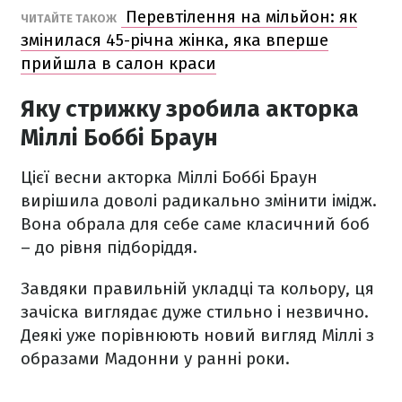
Перевтілення на мільйон: як
ЧИТАЙТЕ ТАКОЖ
змінилася 45-річна жінка, яка вперше
прийшла в салон краси
Яку стрижку зробила акторка
Міллі Боббі Браун
Цієї весни акторка Міллі Боббі Браун
вирішила доволі радикально змінити імідж.
Вона обрала для себе саме класичний боб
– до рівня підборіддя.
Завдяки правильній укладці та кольору, ця
зачіска виглядає дуже стильно і незвично.
Деякі уже порівнюють новий вигляд Міллі з
образами Мадонни у ранні роки.