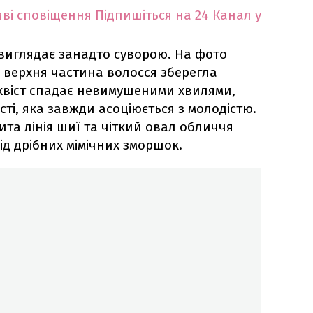
ві сповіщення
Підпишіться на 24 Канал у
 виглядає занадто суворою. На фото
 верхня частина волосся зберегла
 хвіст спадає невимушеними хвилями,
ті, яка завжди асоціюється з молодістю.
рита лінія шиї та чіткий овал обличчя
ід дрібних мімічних зморшок.