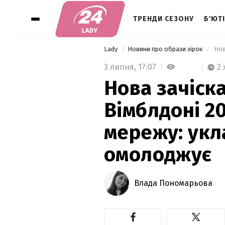
ТРЕНДИ СЕЗОНУ
Б'ЮТ
Lady
Новини про образи зірок
3 липня,
17:07
2 
Нова зачіск
Вімблдоні 2
мережу: укл
омолоджує
Влада Пономарьова