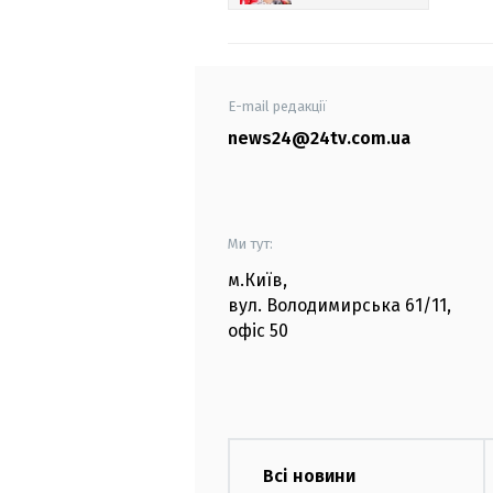
E-mail редакції
news24@24tv.com.ua
Ми тут:
м.Київ
,
вул. Володимирська
61/11,
офіс
50
Всі новини