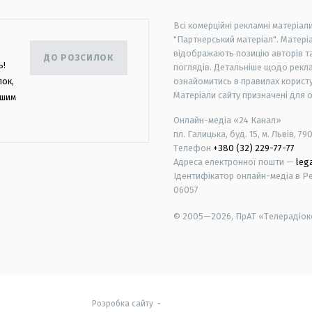
Всі комерційні рекламні матеріал
"Партнерський матеріал". Матеріа
відображають позицію авторів та 
ДО РОЗСИЛОК
ь!
поглядів. Детальніше щодо рекл
лок,
ознайомитись в правилах користу
Матеріали сайту призначені для 
ашим
Онлайн-медіа «24 Канал»
пл. Галицька, буд. 15, м. Львів, 79
Телефон
+380 (32) 229-77-77
Адреса електронної пошти —
leg
Ідентифікатор онлайн-медіа в Реє
06057
© 2005—2026,
ПрАТ «Телерадіоко
android
apple
Розробка сайту
-