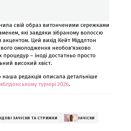
нила свій образ витонченими сережками
аменем, які завдяки зібраному волоссю
 акцентом. Цей вихід Кейт Міддлтон
тєвого омолодження необов'язково
 процедур – іноді достатньо просто
ьний високий хвіст.
 наша редакція описала детальніше
мблдонському турнірі 2026
.
НДОВІ ЗАЧІСКИ ТА СТРИЖКИ
ЗАЧІСКИ