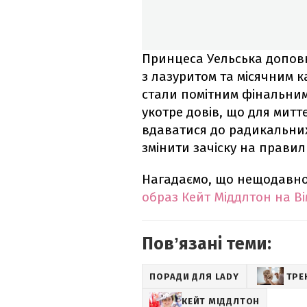
Принцеса Уельська допов
з лазуритом та місячним к
стали помітним фінальним
укотре довів, що для мит
вдаватися до радикальних
змінити зачіску на правил
Нагадаємо, що нещодавно
образ Кейт Міддлтон на Ві
Повʼязані теми:
ПОРАДИ ДЛЯ LADY
ТРЕ
КЕЙТ МІДДЛТОН