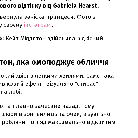
ого відтінку від Gabriela Hearst.
вернула зачіска принцеси. Фото з
у своєму
інстаграмі
.
х: Кейт Міддлтон здійснила рідкісний
лтон, яка омолоджує обличчя
сокий хвіст з легкими хвилями. Саме така
віковий ефект і візуально "стирає"
на лобі.
о та плавно зачесане назад, тому
шкіри в зоні вилиць та очей, візуально
та роблячи погляд максимально відкритим