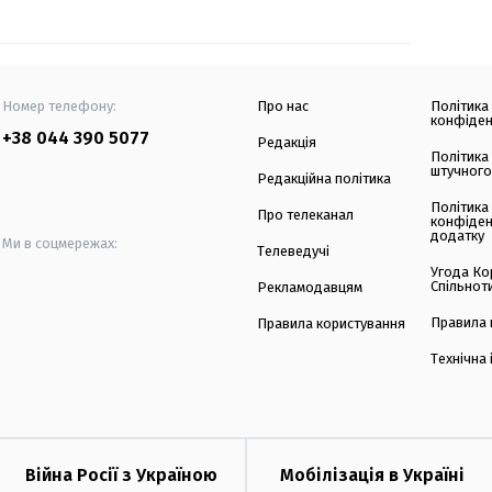
Номер телефону:
Про нас
Політика
конфіден
+38 044 390 5077
Редакція
Політика
штучного
Редакційна політика
Політика
Про телеканал
конфіден
додатку
Ми в соцмережах:
Телеведучі
Угода Ко
Спільнот
Рекламодавцям
Правила 
Правила користування
Технічна
Війна Росії з Україною
Мобілізація в Україні