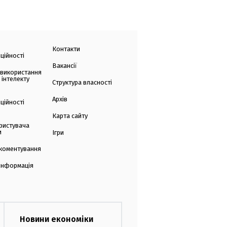
Контакти
ційності
Вакансії
 використання
 інтелекту
Структура власності
Архів
ційності
Карта сайту
ристувача
и
Ігри
коментування
 інформація
Новини економіки