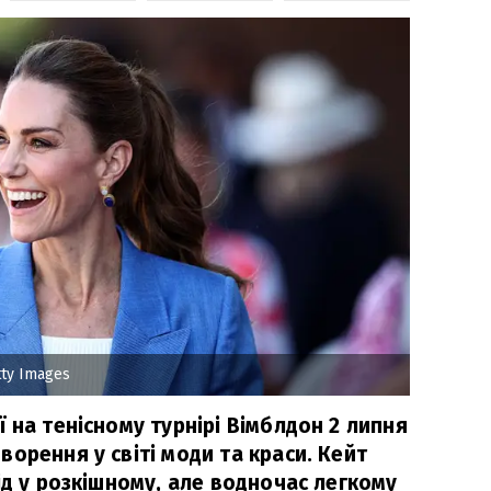
ty Images
 на тенісному турнірі Вімблдон 2 липня
орення у світі моди та краси. Кейт
ід у розкішному, але водночас легкому