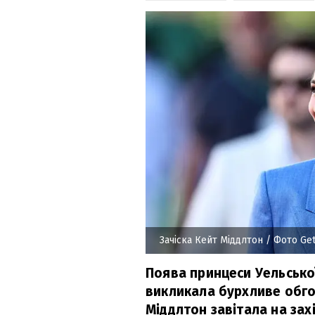
Зачіска Кейт Міддлтон
/ Фото Get
Поява принцеси Уельської
викликала бурхливе обгов
Міддлтон завітала на зах