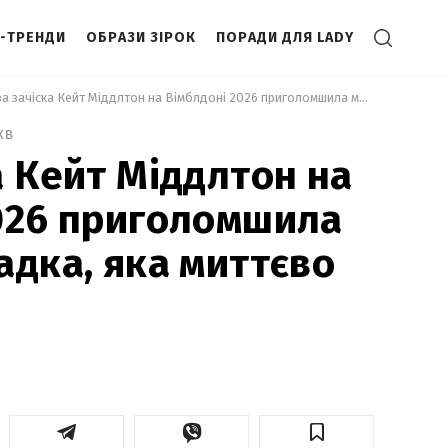
І-ТРЕНДИ
ОБРАЗИ ЗІРОК
ПОРАДИ ДЛЯ LADY
 Нова зачіска Кейт Міддлтон на Вімблдоні 2026 приголомшила мережу: укладка, яка миттєво омолоджує 
хв
а Кейт Міддлтон на
026 приголомшила
адка, яка миттєво