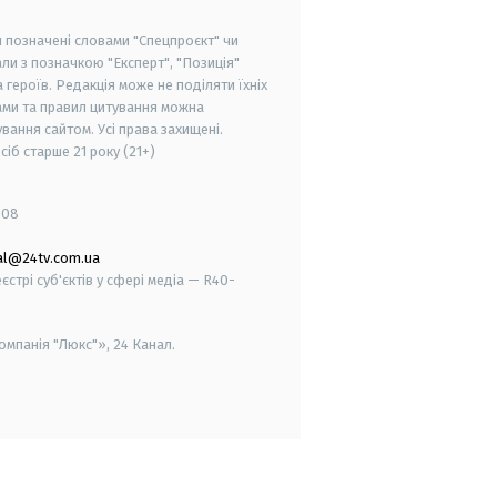
и позначені словами "Спецпроєкт" чи
ли з позначкою "Експерт", "Позиція"
героїв. Редакція може не поділяти їхніх
ами та правил цитування можна
вання сайтом. Усі права захищені.
осіб старше
21 року (21+)
008
al@24tv.com.ua
стрі суб'єктів у сфері медіа — R40-
мпанія "Люкс"», 24 Канал.
smart tv
samsung smart tv