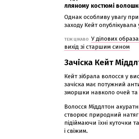
лляному костюмі волошков
Однак особливу увагу при
заходу Кейт опублікувала 
У ділових образа
ТЕЖ ЦІКАВО
вихід зі старшим сином
Зачіска Кейт Мідд
Кейт зібрала волосся у ви
зачіска має потужний анти
зморшки навколо очей та 
Волосся Міддлтон акуратн
створює природний натяг 
підіймаючи їхні куточки 
і свіжим.