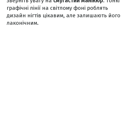
зверніть увагу на
смугастий манікюр
. Тонкі
графічні лінії на світлому фоні роблять
дизайн нігтів цікавим, але залишають його
лаконічним.