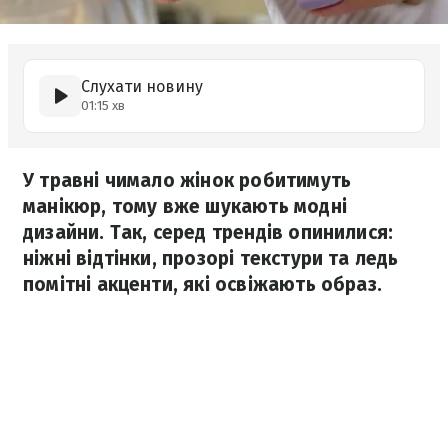
Слухати новину
01:15 хв
У травні чимало жінок робитимуть
манікюр, тому вже шукають модні
дизайни. Так, серед трендів опинилися:
ніжні відтінки, прозорі текстури та ледь
помітні акценти, які освіжають образ.