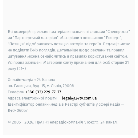
android
apple
smart tv
samsung smart tv
Всі комерційні рекламні матеріали позначені словами "Спецпроєкт"
чи "Партнерський матеріал". Матеріали з позначкою "Експерт",
"Позиція" відображають позицію авторів та героїв. Редакція може
не поділяти їхніх поглядів. Детальніше щодо реклами та правил
цитування можна ознайомитись в правилах користування сайтом.
Усі права захищені.
Матеріали сайту призначені для осіб старше
21
року (21+)
Онлайн-медіа «24 Канал»
пл. Галицька, буд. 15, м. Львів, 79008
Телефон
+380 (32) 229-77-77
Адреса електронної пошти —
legal@24tv.com.ua
Ідентифікатор онлайн-медіа в Реєстрі суб'єктів у сфері медіа —
R40-06057
© 2005—2026,
ПрАТ «Телерадіокомпанія "Люкс"», 24 Канал.