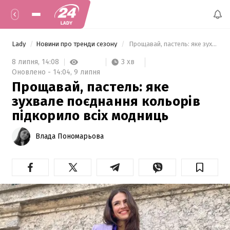
Lady
Новини про тренди сезону
 Прощавай, пастель: яке зухвале поєднання кольорів підкорило всіх модниць 
3 хв
8 липня,
14:08
Оновлено -
14:04,
9 липня
Прощавай, пастель: яке
зухвале поєднання кольорів
підкорило всіх модниць
Влада Пономарьова