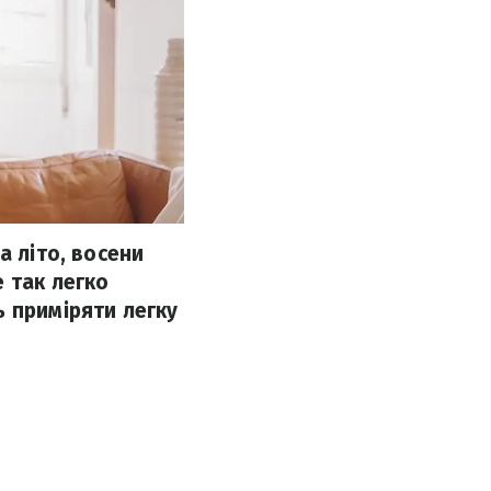
а літо, восени
 так легко
ь приміряти легку