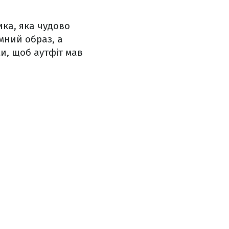
ика, яка чудово
мний образ, а
и, щоб аутфіт мав