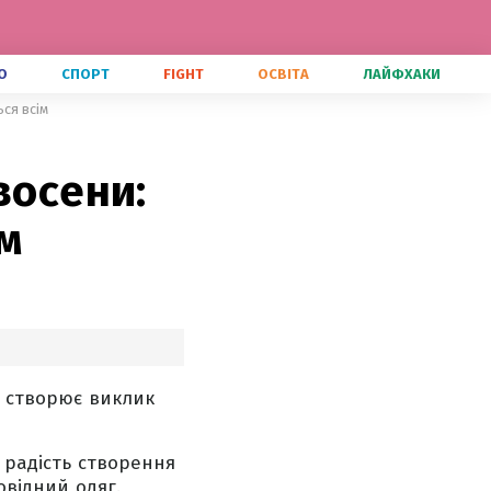
О
СПОРТ
FIGHT
ОСВІТА
ЛАЙФХАКИ
ься всім
восени:
ім
о створює виклик
 радість створення
овідний одяг.