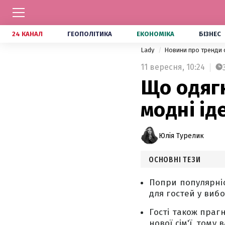
24 КАНАЛ
ГЕОПОЛІТИКА
ЕКОНОМІКА
БІЗНЕС
Lady
Новини про тренди 
11 вересня,
10:24
Що одягн
модні ід
Юлія Турелик
ОСНОВНІ ТЕЗИ
Попри популярніс
для гостей у виб
Гості також праг
нової сім'ї, тому