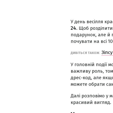
У день весілля кр
24
. Щоб розділити
подарунок, але й 
почувати на всі 1
Зіпс
ДИВІТЬСЯ ТАКОЖ
У головній події м
важливу роль, том
дрес-код, але якщ
можете обрати сам
Далі розповімо у 
красивий вигляд.