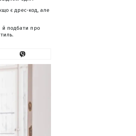
кщо є дрес-код, але
а й подбати про
стиль.