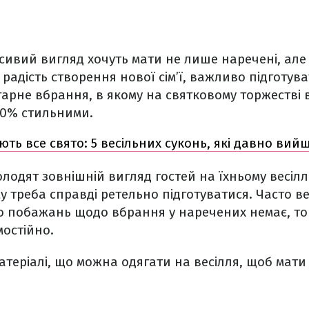
асивий вигляд хочуть мати не лише наречені, але
 радість створення нової сім’ї, важливо підготув
гарне вбрання, в якому на святковому торжестві 
00% стильними.
ують все свято: 5 весільних суконь, які давно вий
олодят зовнішній вигляд гостей на їхньому весіллі
у треба справді ретельно підготуватися. Часто ве
о побажань щодо вбрання у наречених немає, то 
остійно.
матеріалі, що можна одягати на весілля, щоб мат