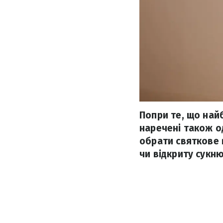
Попри те, що найб
наречені також о
обрати святкове 
чи відкриту сукню