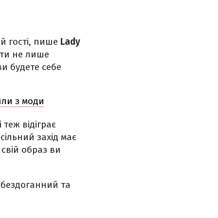
 й гості, пише
Lady
ати не лише
ви будете себе
шли з моди
 теж відіграє
сільний захід має
свій образ ви
и бездоганний та