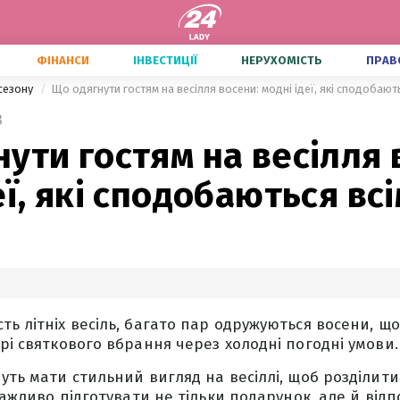
ФІНАНСИ
ІНВЕСТИЦІЇ
НЕРУХОМІСТЬ
ПРАВ
сезону
Що одягнути гостям на весілля восени: модні ідеї, які сподобают
3
ути гостям на весілля 
еї, які сподобаються вс
ть літніх весіль, багато пар одружуються восени, щ
орі святкового вбрання через холодні погодні умови.
нуть мати стильний вигляд на весіллі, щоб розділити
 важливо підготувати не тільки подарунок, але й відп