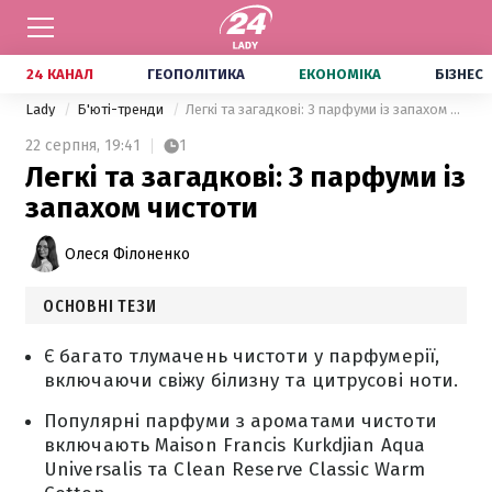
24 КАНАЛ
ГЕОПОЛІТИКА
ЕКОНОМІКА
БІЗНЕС
Lady
Б'юті-тренди
Легкі та загадкові: 3 парфуми із запахом чистоти
22 серпня,
19:41
1
Легкі та загадкові: 3 парфуми із
запахом чистоти
Олеся Філоненко
ОСНОВНІ ТЕЗИ
Є багато тлумачень чистоти у парфумерії,
включаючи свіжу білизну та цитрусові ноти.
Популярні парфуми з ароматами чистоти
включають Maison Francis Kurkdjian Aqua
Universalis та Clean Reserve Classic Warm