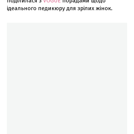
поділилася з
VOGUE
порадами щодо
ідеального педикюру для зрілих жінок.