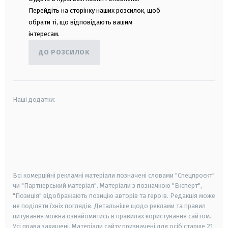
Перейдіть на сторінку наших розсилок, щоб
обрати ті, що відповідають вашим
інтересам.
ДО РОЗСИЛОК
Наші додатки:
android
apple
smart tv
samsung smart tv
Всі комерційні рекламні матеріали позначені словами "Спецпроєкт"
чи "Партнерський матеріал". Матеріали з позначкою "Експерт",
"Позиція" відображають позицію авторів та героїв. Редакція може
не поділяти їхніх поглядів. Детальніше щодо реклами та правил
цитування можна ознайомитись в правилах користування сайтом.
Усі права захищені.
Матеріали сайту призначені для осіб старше
21