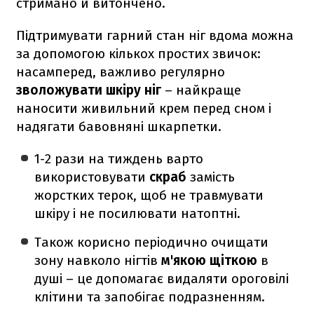
стримано й витончено.
Підтримувати гарний стан ніг вдома можна
за допомогою кількох простих звичок:
насамперед, важливо регулярно
зволожувати шкіру ніг
– найкраще
наносити живильний крем перед сном і
надягати бавовняні шкарпетки.
1-2 рази на тиждень варто
використовувати
скраб
замість
жорстких терок, щоб не травмувати
шкіру і не посилювати натоптні.
Також корисно періодично очищати
зону навколо нігтів
м'якою щіткою
в
душі – це допомагає видаляти ороговілі
клітини та запобігає подразненням.