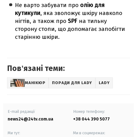
Не варто забувати про
олію для
кутикули
, яка зволожує шкіру навколо
нігтів, а також про
SPF
на тильну
сторону стопи, що допомагає запобігти
старінню шкіри.
Повʼязані теми:
МАНІКЮР
ПОРАДИ ДЛЯ LADY
LADY
E-mail редакції
Номер телефону:
news24@24tv.com.ua
+38 044 390 5077
Ми тут:
Ми в соцмережах: