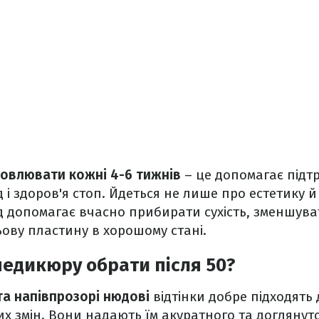
овлювати кожні 4-6 тижнів
– це допомагає підт
і здоров'я стоп. Йдеться не лише про естетику й 
 допомагає вчасно прибирати сухість, зменшува
ьову пластину в хорошому стані.
педикюру обрати після 50?
а напівпрозорі нюдові
відтінки добре підходять д
их змін. Вони надають їм акуратного та доглянут