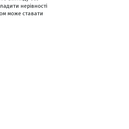
гладити нерівності
іком може ставати