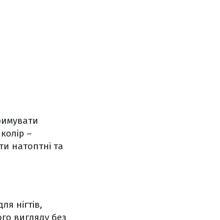
римувати
колір –
ти натоптні та
ля нігтів,
ого вигляду без