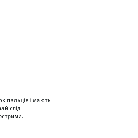
ок пальців і мають
рай слід
острими.