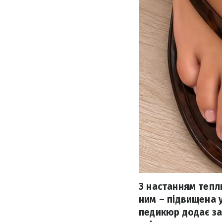
З настанням тепли
ним – підвищена у
педикюр додає за