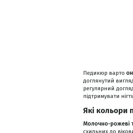
Педикюр варто
он
доглянутий вигляд 
регулярний догляд
підтримувати нігт
Які кольори 
Молочно-рожеві т
схильних до віков