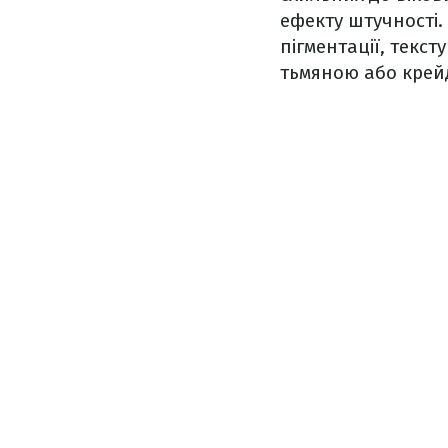
ефекту штучності.
пігментації, текст
тьмяною або крей