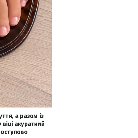
ття, а разом із
 віці акуратний
 поступово