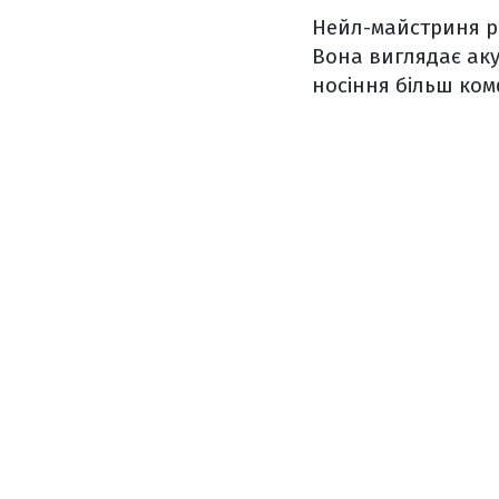
Нейл-майстриня р
Вона виглядає аку
носіння більш ком