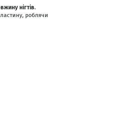
вжину нігтів
.
пластину, роблячи