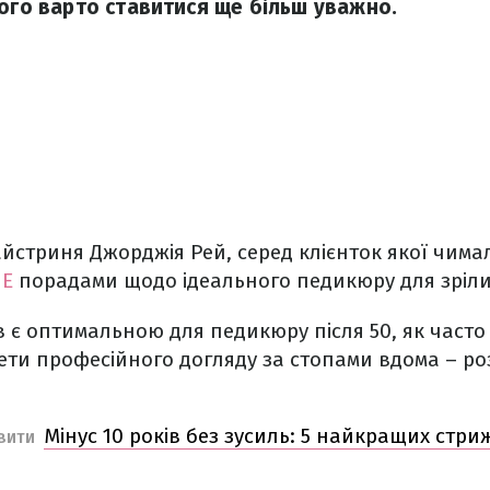
ього варто ставитися ще більш уважно.
йстриня Джорджія Рей, серед клієнток якої чима
UE
порадами щодо ідеального педикюру для зріли
в є оптимальною для педикюру після 50, як часто
рети професійного догляду за стопами вдома – ро
Мінус 10 років без зусиль: 5 найкращих стри
АВИТИ