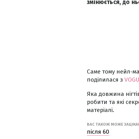
змінюється, до н
Саме тому нейл-ма
поділилася з
VOG
Яка довжина нігті
робити та які сек
матеріалі.
ВАС ТАКОЖ МОЖЕ ЗАЦІК
після 60