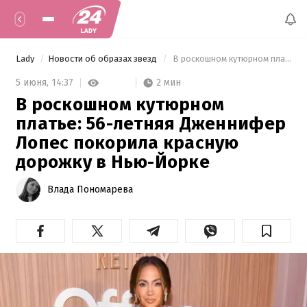
Lady
Новости об образах звезд
 В роскошном кутюрном платье: 56-летняя Дженнифер Лопес покорила красную дорожку в Нью-Йорке 
2 мин
5 июня,
14:37
В роскошном кутюрном
платье: 56-летняя Дженнифер
Лопес покорила красную
дорожку в Нью-Йорке
Влада Пономарева