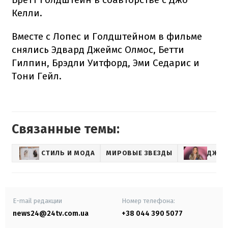
Келли.
Вместе с Лопес и Голдштейном в фильме
снялись Эдвард Джеймс Олмос, Бетти
Гилпин, Брэдли Уитфорд, Эми Седарис и
Тони Гейл.
Связанные темы:
СТИЛЬ И МОДА
МИРОВЫЕ ЗВЕЗДЫ
ДЖЕН
E-mail редакции
Номер телефона:
news24@24tv.com.ua
+38 044 390 5077