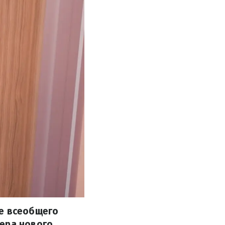
ре всеобщего
ьера нового