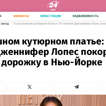
С
ФИНАНСЫ
ИНВЕСТИЦИИ
НЕДВИЖИМОСТЬ
х звезд
шном кутюрном платье: 
Дженнифер Лопес поко
 дорожку в Нью-Йорке