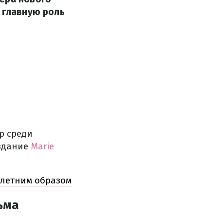
 главную роль
р среди
издание
Marie
 летним образом
ьма