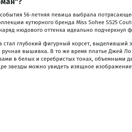
ман"?
о события 56-летняя певица выбрала потрясающе
ллекции кутюрного бренда Miss Sohee SS25 Cout
аряд нюдового оттенка идеально подчеркнул фи
 стал глубокий фигурный корсет, выделивший зо
 ручная вышивка. В то же время платье Джей Л
ами в белых и серебристых тонах, объемными д
едре звезды можно увидеть изящное изображение