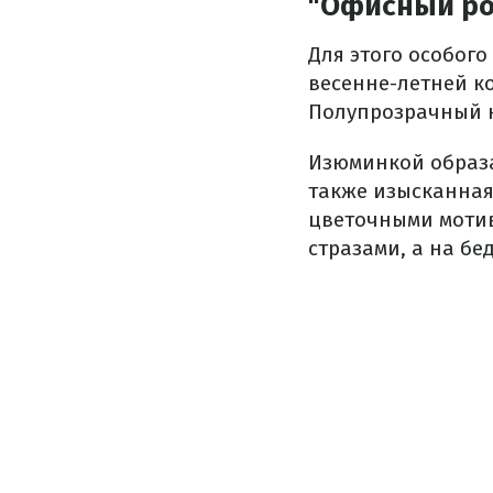
"Офисный ро
Для этого особог
весенне-летней ко
Полупрозрачный н
Изюминкой образа
также изысканная
цветочными мотив
стразами, а на б