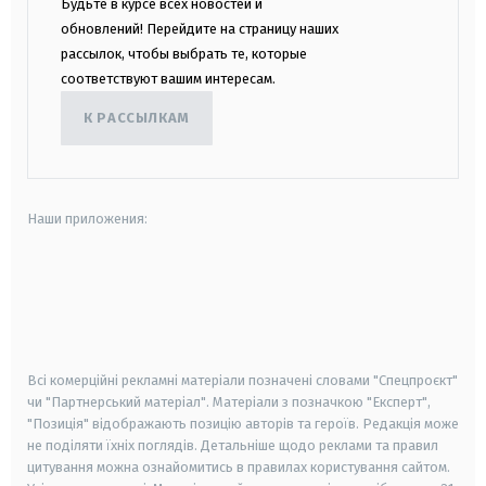
Будьте в курсе всех новостей и
обновлений! Перейдите на страницу наших
рассылок, чтобы выбрать те, которые
соответствуют вашим интересам.
К РАССЫЛКАМ
Наши приложения:
android
apple
smart tv
samsung smart tv
Всі комерційні рекламні матеріали позначені словами "Спецпроєкт"
чи "Партнерський матеріал". Матеріали з позначкою "Експерт",
"Позиція" відображають позицію авторів та героїв. Редакція може
не поділяти їхніх поглядів. Детальніше щодо реклами та правил
цитування можна ознайомитись в правилах користування сайтом.