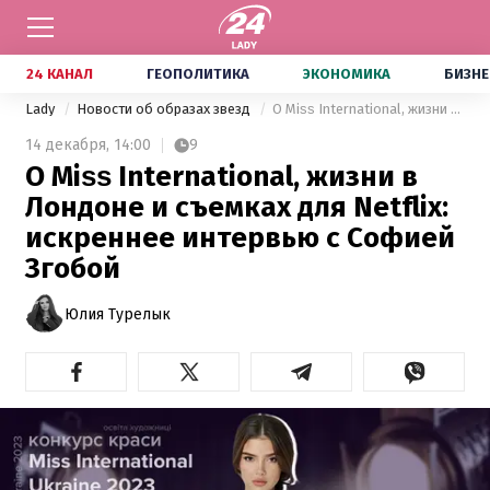
24 КАНАЛ
ГЕОПОЛИТИКА
ЭКОНОМИКА
БИЗНЕ
Lady
Новости об образах звезд
О Міѕѕ International, жизни в Лондоне и съемках для Netflix: искреннее интервью с Софией Згобой
14 декабря,
14:00
9
О Міѕѕ International, жизни в
Лондоне и съемках для Netflix:
искреннее интервью с Софией
Згобой
Юлия Турелык