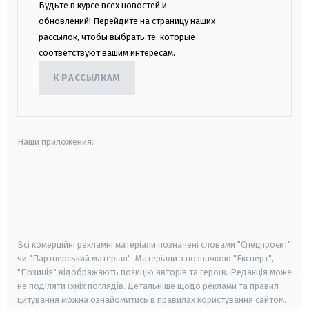
Будьте в курсе всех новостей и
обновлений! Перейдите на страницу наших
рассылок, чтобы выбрать те, которые
соответствуют вашим интересам.
К РАССЫЛКАМ
Наши приложения:
android
apple
smart tv
samsung smart tv
Всі комерційні рекламні матеріали позначені словами "Спецпроєкт"
чи "Партнерський матеріал". Матеріали з позначкою "Експерт",
"Позиція" відображають позицію авторів та героїв. Редакція може
не поділяти їхніх поглядів. Детальніше щодо реклами та правил
цитування можна ознайомитись в правилах користування сайтом.