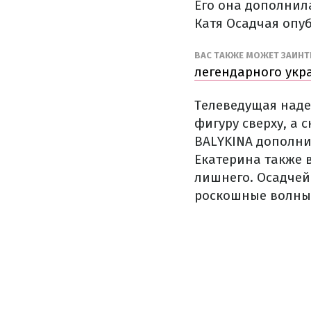
Его она дополнил
Катя Осадчая опу
ВАС ТАКЖЕ МОЖЕТ ЗАИН
легендарного укр
Телеведущая надел
фигуру сверху, а
BALYKINA дополнил
Екатерина также 
лишнего. Осадчей
роскошные волны,