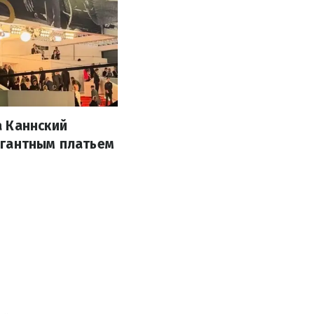
а Каннский
егантным платьем