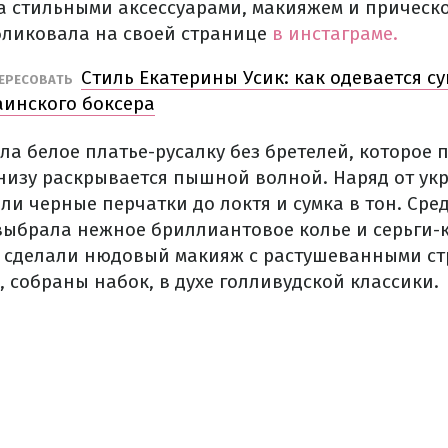
а стильными аксессуарами, макияжем и прическо
бликовала на своей странице
в инстаграме.
Стиль Екатерины Усик: как одевается су
ТЕРЕСОВАТЬ
аинского боксера
а белое платье-русалку без бретелей, которое 
 снизу раскрывается пышной волной. Наряд от ук
и черные перчатки до локтя и сумка в тон. Сре
выбрала нежное бриллиантовое колье и серьги-
 сделали нюдовый макияж с растушеванными ст
 собраны набок, в духе голливудской классики.