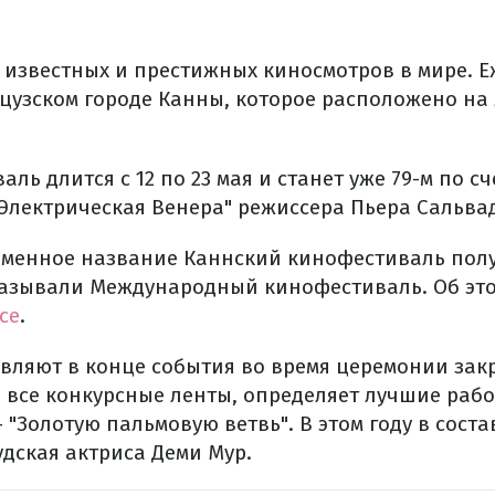
х известных и престижных киносмотров в мире. 
цузском городе Канны, которое расположено на
аль длится с 12 по 23 мая и станет уже 79-м по с
"Электрическая Венера" режиссера Пьера Сальва
ременное название Каннский кинофестиваль полу
 называли Международный кинофестиваль. Об это
ce
.
вляют в конце события во время церемонии закр
 все конкурсные ленты, определяет лучшие рабо
 "Золотую пальмовую ветвь". В этом году в сос
удская актриса Деми Мур.