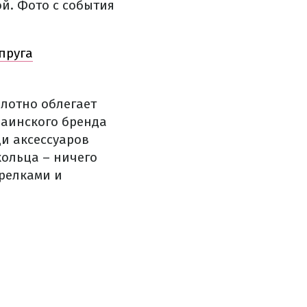
й. Фото с события
пруга
плотно облегает
раинского бренда
ди аксессуаров
кольца – ничего
релками и