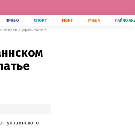
ПРАВО
СПОРТ
FIGHT
УЧЕБА
ЛАЙФХАК
Катя Осадчая засветилась на Каннском кинофестивале в эффектном платье украинского бренда
аннском
латье
от украинского