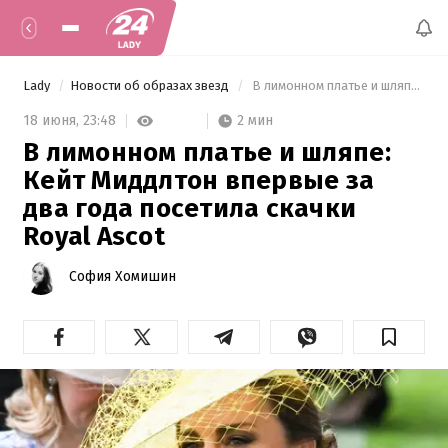
Lady
Новости об образах звезд
 В лимонном платье и шляпе: Кейт Миддлтон впервые за два года посетила скачки Royal Ascot 
2 мин
18 июня,
23:48
В лимонном платье и шляпе:
Кейт Миддлтон впервые за
два года посетила скачки
Royal Ascot
София Хомишин