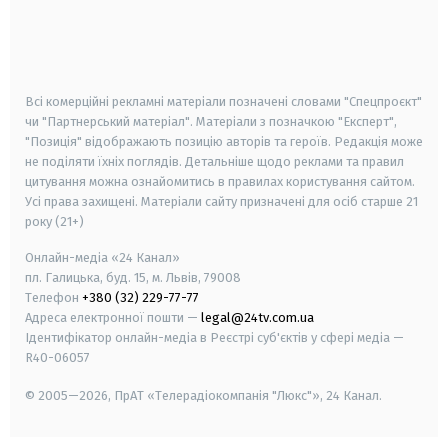
android
apple
smart tv
samsung smart tv
Всі комерційні рекламні матеріали позначені словами "Спецпроєкт"
чи "Партнерський матеріал". Матеріали з позначкою "Експерт",
"Позиція" відображають позицію авторів та героїв. Редакція може
не поділяти їхніх поглядів. Детальніше щодо реклами та правил
цитування можна ознайомитись в правилах користування сайтом.
Усі права захищені.
Матеріали сайту призначені для осіб старше
21
року (21+)
Онлайн-медіа «24 Канал»
пл. Галицька, буд. 15, м. Львів, 79008
Телефон
+380 (32) 229-77-77
Адреса електронної пошти —
legal@24tv.com.ua
Ідентифікатор онлайн-медіа в Реєстрі суб'єктів у сфері медіа —
R40-06057
© 2005—2026,
ПрАТ «Телерадіокомпанія "Люкс"», 24 Канал.