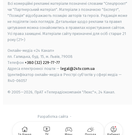
Всі комерційні рекламні матеріали позначені словами "Спецпроєкт"
чи "Партнерський матеріал". Матеріали з позначкою "Експерт",
"Позиція" відображають позицію авторів та героїв. Редакція може
не поділяти їхніх поглядів. Детальніше щодо реклами та правил
цитування можна ознайомитись в правилах користування сайтом.
Усі права захищені.
Матеріали сайту призначені для осіб старше
21
року (21+)
Онлайн-медіа «24 Канал»
пл. Галицька, буд. 15, м. Львів, 79008
Телефон
+380 (32) 229-77-77
Адреса електронної пошти —
legal@24tv.com.ua
Ідентифікатор онлайн-медіа в Реєстрі суб'єктів у сфері медіа —
R40-06057
© 2005—2026,
ПрАТ «Телерадіокомпанія "Люкс"», 24 Канал.
Разработка сайта
-
24 Канал
TV
Игры
Погода
Кабинет