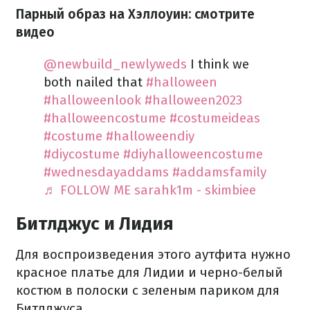
Парный образ на Хэллоуин: смотрите
видео
@newbuild_newlyweds
I think we
both nailed that
#halloween
#halloweenlook
#halloween2023
#halloweencostume
#costumeideas
#costume
#halloweendiy
#diycostume
#diyhalloweencostume
#wednesdayaddams
#addamsfamily
♬ FOLLOW ME sarahk1m - skimbiee
Битлджус и Лидия
Для воспроизведения этого аутфита нужно
красное платье для Лидии и черно-белый
костюм в полоски с зеленым париком для
Битлджуса.