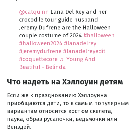
@catquinn
Lana Del Rey and her
crocodile tour guide husband
Jeremy Dufrene are the Halloween
couple costume of 2024
#halloween
#halloween2024
#lanadelrey
#jeremydufrene
#lanadelreyedit
#coquettecore
♬ Young And
Beatiful - Belinda
Что надеть на Хэллоуин детям
Если же к празднованию Хэллоуина
приобщаются дети, то к самым популярным
вариантам относится костюм скелета,
паука, образ русалочки, ведьмочки или
Венздей.