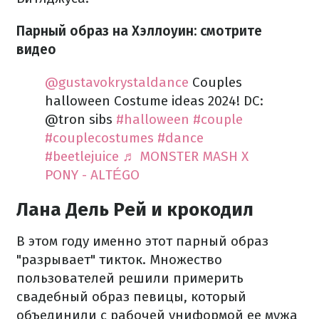
Парный образ на Хэллоуин: смотрите
видео
@gustavokrystaldance
Couples
halloween Costume ideas 2024! DC:
@tron sibs
#halloween
#couple
#couplecostumes
#dance
#beetlejuice
♬ MONSTER MASH X
PONY - ALTÉGO
Лана Дель Рей и крокодил
В этом году именно этот парный образ
"разрывает" тикток. Множество
пользователей решили примерить
свадебный образ певицы, который
объединили с рабочей униформой ее мужа