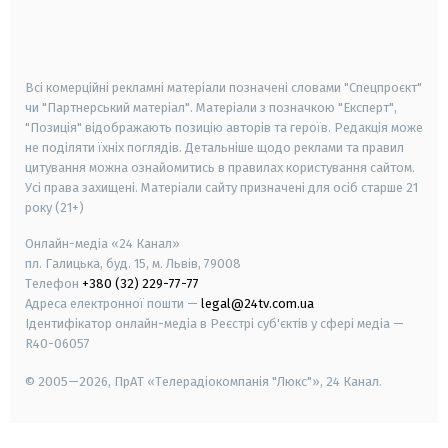
android
apple
smart tv
samsung smart tv
Всі комерційні рекламні матеріали позначені словами "Спецпроєкт"
чи "Партнерський матеріал". Матеріали з позначкою "Експерт",
"Позиція" відображають позицію авторів та героїв. Редакція може
не поділяти їхніх поглядів. Детальніше щодо реклами та правил
цитування можна ознайомитись в правилах користування сайтом.
Усі права захищені.
Матеріали сайту призначені для осіб старше
21
року (21+)
Онлайн-медіа «24 Канал»
пл. Галицька, буд. 15, м. Львів, 79008
Телефон
+380 (32) 229-77-77
Адреса електронної пошти —
legal@24tv.com.ua
Ідентифікатор онлайн-медіа в Реєстрі суб'єктів у сфері медіа —
R40-06057
© 2005—2026,
ПрАТ «Телерадіокомпанія "Люкс"», 24 Канал.