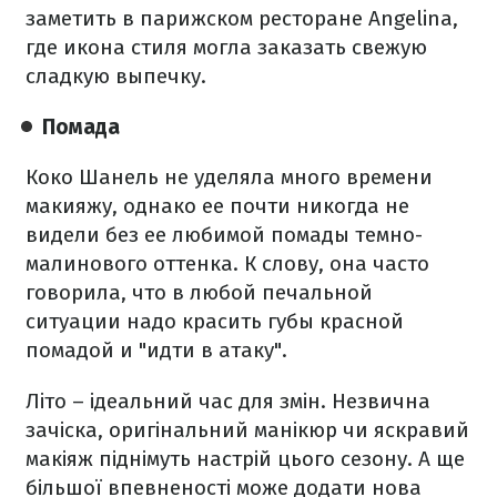
заметить в парижском ресторане Angelina,
где икона стиля могла заказать свежую
сладкую выпечку.
Помада
Коко Шанель не уделяла много времени
макияжу, однако ее почти никогда не
видели без ее любимой помады темно-
малинового оттенка. К слову, она часто
говорила, что в любой печальной
ситуации надо красить губы красной
помадой и "идти в атаку".
Літо – ідеальний час для змін. Незвична
зачіска, оригінальний манікюр чи яскравий
макіяж піднімуть настрій цього сезону. А ще
більшої впевненості може додати нова