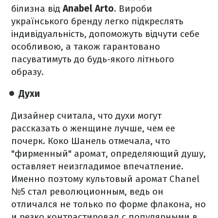
білизна від
Anabel Arto
. Вироби
українського бренду легко підкреслять
індивідуальність, допоможуть відчути себе
особливою, а також гарантовано
пасуватимуть до будь-якого літнього
образу.
Духи
Дизайнер считала, что духи могут
рассказать о женщине лучше, чем ее
почерк. Коко Шанель отмечала, что
"фирменный" аромат, определяющий душу,
оставляет неизгладимое впечатление.
Именно поэтому культовый аромат Chanel
№5 стал революционным, ведь он
отличался не только по форме флакона, но
и резко контрастировал с популярными в