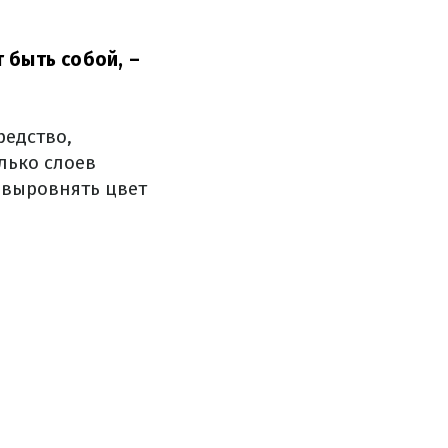
т быть собой,
–
редство,
лько слоев
 выровнять цвет