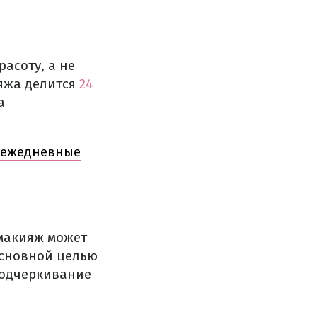
асоту, а не
ияжа делится
24
а
4 ежедневные
 макияж может
 основной целью
подчеркивание