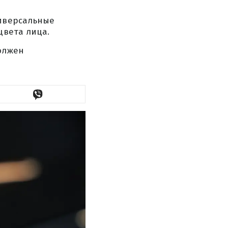
ниверсальные
цвета лица.
олжен