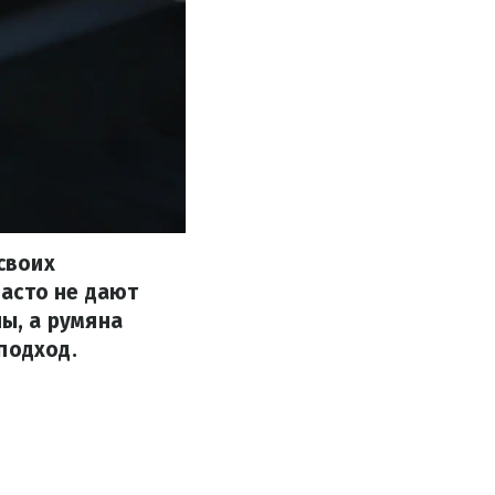
своих
часто не дают
ы, а румяна
подход.