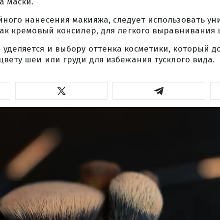
а маски.
йного нанесения макияжа, следует использовать у
как кремовый консилер, для легкого выравнивания 
 уделяется и выбору оттенка косметики, который д
цвету шеи или груди для избежания тусклого вида.