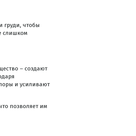
и груди, чтобы
не слишком
щество – создают
одаря
 поры и усиливают
что позволяет им