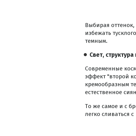
Выбирая оттенок, 
избежать тусклог
темным.
Свет, структура 
Современные косм
эффект "второй к
кремообразным те
естественное сия
То же самое и с б
легко сливаться с