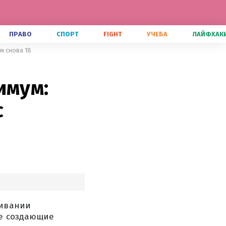
ПРАВО
СПОРТ
FIGHT
УЧЕБА
ЛАЙФХАК
м снова 18
имум:
с
кивании
не создающие