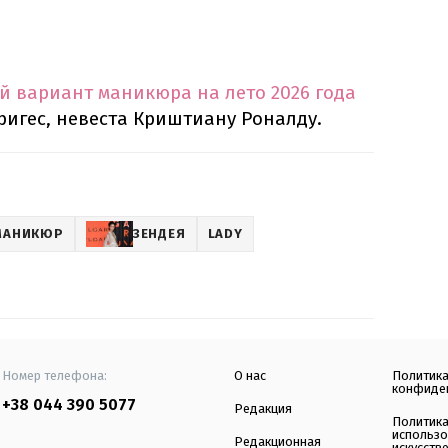
й вариант маникюра на лето 2026 года
игес, невеста Криштиану Роналду.
МАНИКЮР
ЗЕНДЕЯ
LADY
Номер телефона:
О нас
Политик
конфиде
+38 044 390 5077
Редакция
Политик
использ
Редакционная
искусств