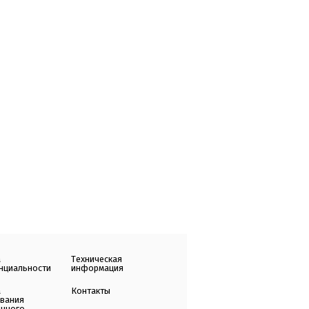
а
Техническая
нциальности
информация
а
Контакты
ования
енного