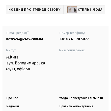
НОВИНИ ПРО ТРЕНДИ СЕЗОНУ
СТИЛЬ І МОДА
L
E-mail редакції
Номер телефону:
news24@24tv.com.ua
+38 044 390 5077
Ми тут:
Ми в соцмережах:
м.Київ
,
вул. Володимирська
офіс
61/11,
50
Про нас
Угода Користувача Спільноти
Редакція
Правила коментування