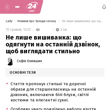
Lady
Новини про тренди сезону
 Не лише вишиванка: що одягнути на останній дзвінок, щоб виглядати стильно 
3 хв
15 травня,
13:22
Не лише вишиванка: що
одягнути на останній дзвінок,
щоб виглядати стильно
Софія Хомишин
ОСНОВНІ ТЕЗИ
Стаття пропонує стильні та доречні
образи для старшокласниць на останній
дзвоник, включаючи білі блузи, світлі
костюми та елегантні сукні.
Особливу увагу приділено вибору взуття,