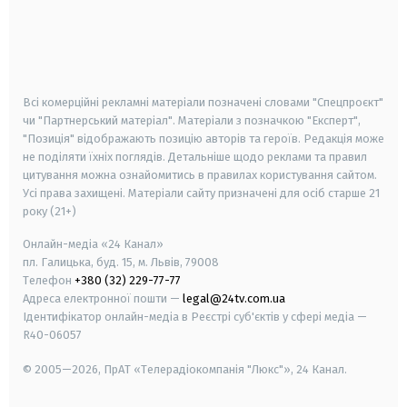
android
apple
smart tv
samsung smart tv
Всі комерційні рекламні матеріали позначені словами "Спецпроєкт"
чи "Партнерський матеріал". Матеріали з позначкою "Експерт",
"Позиція" відображають позицію авторів та героїв. Редакція може
не поділяти їхніх поглядів. Детальніше щодо реклами та правил
цитування можна ознайомитись в правилах користування сайтом.
Усі права захищені.
Матеріали сайту призначені для осіб старше
21
року (21+)
Онлайн-медіа «24 Канал»
пл. Галицька, буд. 15, м. Львів, 79008
Телефон
+380 (32) 229-77-77
Адреса електронної пошти —
legal@24tv.com.ua
Ідентифікатор онлайн-медіа в Реєстрі суб'єктів у сфері медіа —
R40-06057
© 2005—2026,
ПрАТ «Телерадіокомпанія "Люкс"», 24 Канал.