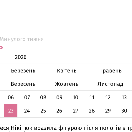
Минулого тижня
Ь
2026
Березень
Квітень
Травень
Вересень
Жовтень
Листопад
06
07
08
09
10
11
12
13
23
24
25
26
27
28
29
30
Леся Нікітюк вразила фігурою після пологів в 