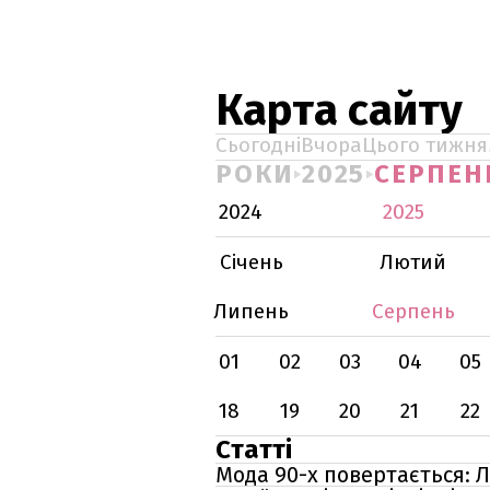
Карта сайту
Сьогодні
Вчора
Цього тижня
РОКИ
2025
СЕРПЕН
2024
2025
Січень
Лютий
Липень
Серпень
01
02
03
04
05
18
19
20
21
22
Статті
Мода 90-х повертається: 