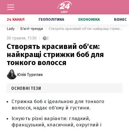
24 КАНАЛ
ГЕОПОЛІТИКА
ЕКОНОМІКА
БІЗНЕС
Lady
Б'юті-тренди
Створять красивий об'єм: найкращі стрижки боб для тонкого волосся
30 травня,
11:30
2
Створять красивий об'єм:
найкращі стрижки боб для
тонкого волосся
Юлія Турелик
ОСНОВНІ ТЕЗИ
Стрижка боб є ідеальною для тонкого
волосся, надає об'єму й густини.
Існують різні варіанти: гладкий,
французький, класичний, округлий і