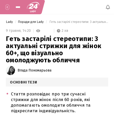
Lady
Поради для Lady
 Геть застарілі стереотипи: 3 актуальні стрижки для жінок 60+, що візуально омолоджують обличчя 
2 хв
9 травня,
14:20
Геть застарілі стереотипи: 3
актуальні стрижки для жінок
60+, що візуально
омолоджують обличчя
Влада Пономарьова
ОСНОВНІ ТЕЗИ
Стаття розповідає про три сучасні
стрижки для жінок після 60 років, які
допомагають омолодити обличчя та
підкреслити індивідуальність.