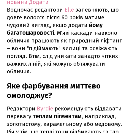
новини
Додати
Водночас редактори
Elle
запевняють, що
довге волосся після 60 років матиме
чудовий вигляд, якщо додати
йому
багатошаровості.
М'які каскади навколо
обличчя працюють як природний ліфтинг
– вони "підіймають" вилиці та освіжають
погляд. Втім, слід уникати занадто чітких і
важких ліній, які можуть обтяжувати
обличчя.
Яке фарбування миттєво
омолоджує?
Редактори
Byrdie
рекомендують віддавати
перевагу
теплим пігментам
, наприклад,
золотистому, карамельному або медовому.
Річ у тім, що теплі тони відбивають світло,