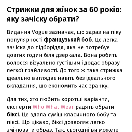
Стрижки для жінок за 60 років:
яку зачіску обрати?
Видання Vogue зазначає, що зараз на піку
популярності
французький боб
. Це легка
зачіска до підборіддя, яка не потребує
довгих годин біля дзеркала. Вона робить
волосся візуально густішим і додає образу
легкої грайливості. До того ж така стрижка
ідеально виглядає навіть без ідеального
вкладання, що економить час зранку.
Для тих, хто любить коротші варіанти,
експерти
Who What Wear
радять обрати
біксі
. Це вдала суміш класичного бобу та
піксі. Що цікаво, біксі дозволяє легко
змінювати образ. Так, сьогодні ви можете