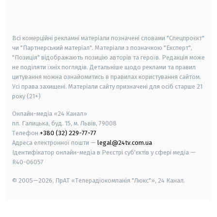
smart tv
samsung smart tv
Всі комерційні рекламні матеріали позначені словами "Спецпроєкт"
чи "Партнерський матеріал". Матеріали з позначкою "Експерт",
"Позиція" відображають позицію авторів та героїв. Редакція може
не поділяти їхніх поглядів. Детальніше щодо реклами та правил
цитування можна ознайомитись в правилах користування сайтом.
Усі права захищені.
Матеріали сайту призначені для осіб старше
21
року (21+)
Онлайн-медіа «24 Канал»
пл. Галицька, буд. 15, м. Львів, 79008
Телефон
+380 (32) 229-77-77
Адреса електронної пошти —
legal@24tv.com.ua
Ідентифікатор онлайн-медіа в Реєстрі суб'єктів у сфері медіа —
R40-06057
© 2005—2026,
ПрАТ «Телерадіокомпанія "Люкс"», 24 Канал.