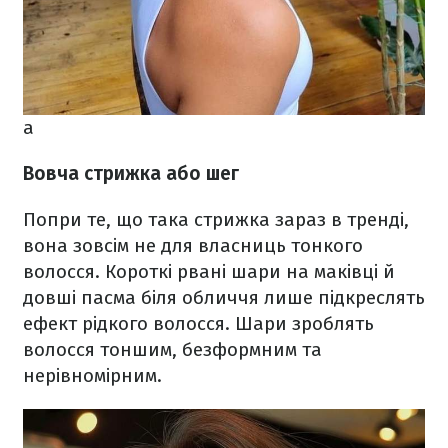
а
Вовча стрижка або шег
Попри те, що така стрижка зараз в тренді,
вона зовсім не для власниць тонкого
волосся. Короткі рвані шари на маківці й
довші пасма біля обличчя лише підкреслять
ефект рідкого волосся. Шари зроблять
волосся тоншим, безформним та
нерівномірним.