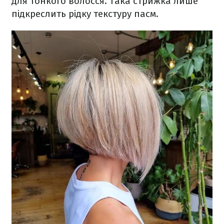
для тонкого волосся. Така стрижка лише
підкреслить рідку текстуру пасм.