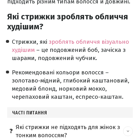
підходить різним типам волосся й довжині.
Які стрижки зроблять обличчя
худішим?
Стрижки, які
зроблять обличчя візуально
худішим
– це подовжений боб, зачіска з
шарами, подовжений чубчик.
Рекомендовані кольори волосся –
золотаво-мідний, глибокий каштановий,
медовий блонд, норковий мокко,
черепаховий каштан, еспресо-каштан.
ЧАСТІ ПИТАННЯ
Які стрижки не підходять для жінок з
тонким волоссям?