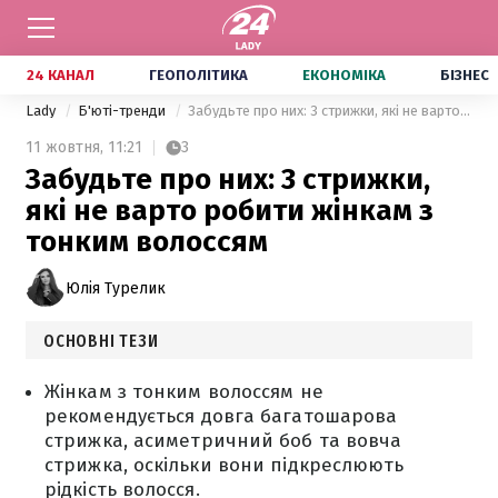
24 КАНАЛ
ГЕОПОЛІТИКА
ЕКОНОМІКА
БІЗНЕС
Lady
Б'юті-тренди
Забудьте про них: 3 стрижки, які не варто робити жінкам з тонким волоссям
11 жовтня,
11:21
3
Забудьте про них: 3 стрижки,
які не варто робити жінкам з
тонким волоссям
Юлія Турелик
ОСНОВНІ ТЕЗИ
Жінкам з тонким волоссям не
рекомендується довга багатошарова
стрижка, асиметричний боб та вовча
стрижка, оскільки вони підкреслюють
рідкість волосся.